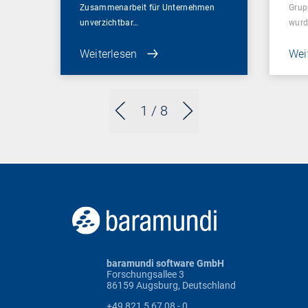
Zusammenarbeit für Unternehmen
Grup
unverzichtbar…
wurd
Weiterlesen
Wei
1
/ 8
baramundi software GmbH
Forschungsallee 3
86159 Augsburg, Deutschland
+49 821 5 67 08 - 0