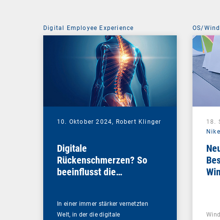
Digital Employee Experience
OS/Win
10. Oktober 2024,
Robert Klinger
18.
Nike
Digitale
Neu
Rückenschmerzen? So
Bes
beeinflusst die
Wi
Netzwerkperformance
Ihre DEX-Strategie
In einer immer stärker vernetzten
Welt, in der die digitale
Wind