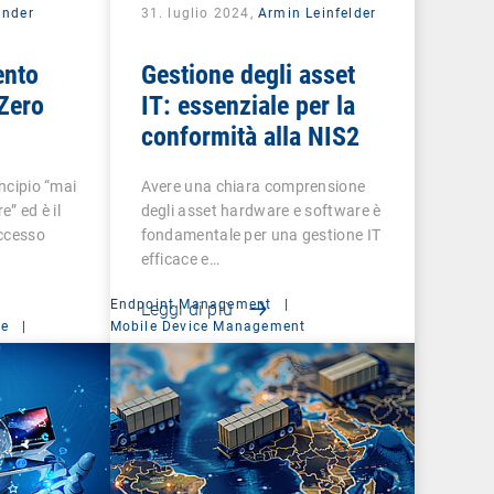
ander
31. luglio 2024,
Armin Leinfelder
ento
Gestione degli asset
 Zero
IT: essenziale per la
conformità alla NIS2
incipio “mai
Avere una chiara comprensione
e” ed è il
degli asset hardware e software è
accesso
fondamentale per una gestione IT
efficace e…
Endpoint Management
|
Leggi di più
ce
|
Mobile Device Management