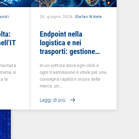
undi
26. giugno 2024,
Stefan Nikele
lta:
Endpoint nella
ell’IT
logistica e nei
trasporti: gestione
sicura ed efficiente
chiamata
In un settore dove ogni click e
istema si
ogni trasmissione è vitale per una
a la
consegna rapida e sicura della
merce, un…
Leggi di più