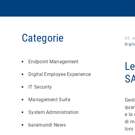
Categorie
03. 
Digi
Endpoint Management
Le
Digital Employee Experience
SA
IT Security
Management Suite
Gest
quan
System Administration
e la
di m
baramundi News
loro