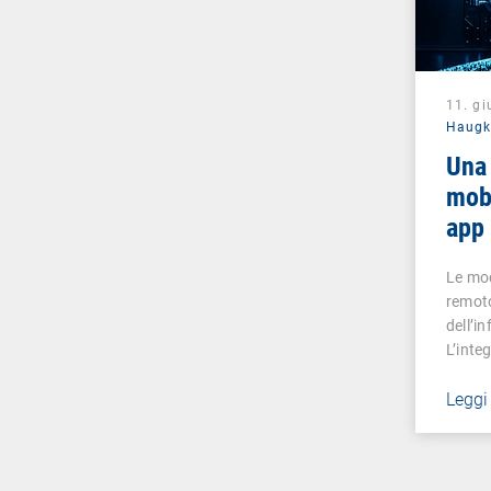
11. g
Haug
Una 
mobi
app 
mobi
Le mod
remoto
dell’i
L’inte
Leggi