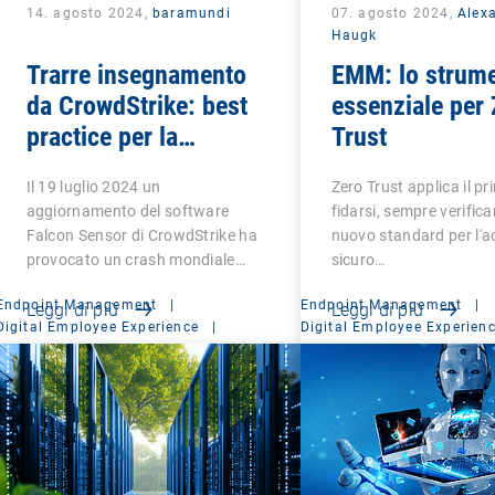
14. agosto 2024,
baramundi
07. agosto 2024,
Alex
Haugk
Trarre insegnamento
EMM: lo strum
da CrowdStrike: best
essenziale per
practice per la
Trust
resilienza IT
Il 19 luglio 2024 un
Zero Trust applica il pr
aggiornamento del software
fidarsi, sempre verificar
Falcon Sensor di CrowdStrike ha
nuovo standard per l'
provocato un crash mondiale…
sicuro…
Endpoint Management
|
Endpoint Management
|
Leggi di più
Leggi di più
Digital Employee Experience
|
Digital Employee Experien
Management Suite
Management Suite