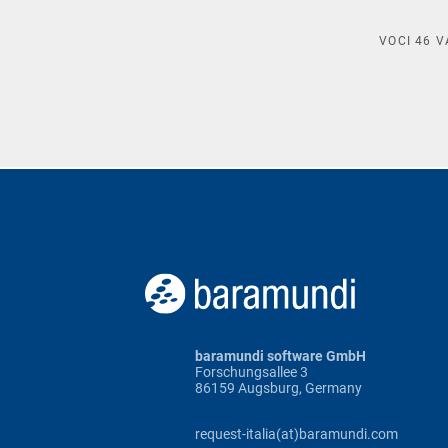
VOCI
46
V
baramundi software GmbH
Forschungsallee 3
86159 Augsburg, Germany
request-italia(at)baramundi.com