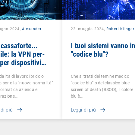
iugno 2024,
Alexander
22. maggio 2024,
Robert Klinger
k
cassaforte...
I tuoi sistemi vanno i
le: la VPN per-
"codice blu"?
per dispositivi
li
alità di lavoro ibrido o
Che si tratti del temine medico
 sono la “nuova normalità”
“codice blu” o del classico blue
nformatica aziendale.
screen of death (BSOD), il colore
grazione…
blu è…
 di più
Leggi di più