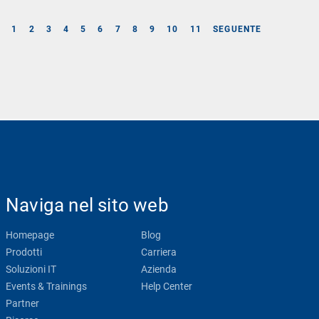
E
1
2
3
4
5
6
7
8
9
10
11
SEGUENTE
Naviga nel sito web
Homepage
Blog
Prodotti
Carriera
Soluzioni IT
Azienda
Events & Trainings
Help Center
Partner