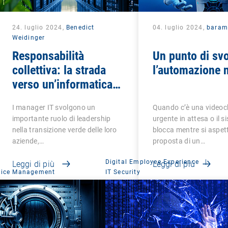
24. luglio 2024,
Benedict
04. luglio 2024,
baram
Weidinger
Responsabilità
Un punto di svo
collettiva: la strada
l’automazione n
verso un’informatica
verde
I manager IT svolgono un
Quando c’è una video
importante ruolo di leadership
urgente in attesa o il s
nella transizione verde delle loro
blocca mentre si aspett
aziende,…
proposta di un…
Digital Employee Experience
|
Leggi di più
Leggi di più
vice Management
IT Security