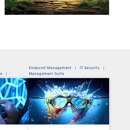
Endpoint Management
|
IT Security
|
ce
|
Management Suite
t