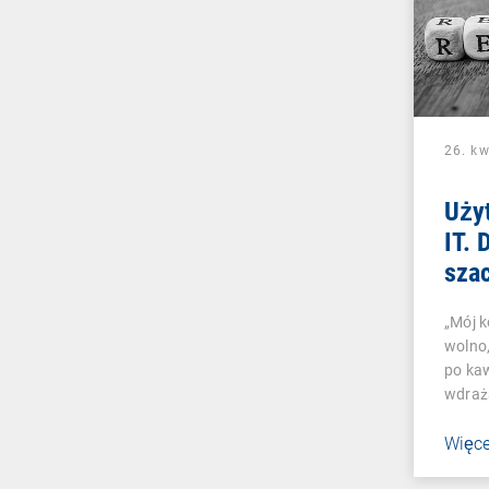
26. kw
Użyt
IT.
szac
waż
„Mój 
wolno,
po ka
wdraż
Więce