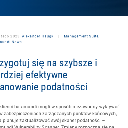
lutego 2023,
Alexander Haugk
|
Management Suite,
mundi News
zygotuj się na szybsze i
rdziej efektywne
anowanie podatności
klienci baramundi mogli w sposób niezawodny wykrywać
 w zabezpieczeniach zarządzanych punktów końcowych,
a planuje zaktualizować swój skaner podatności –
mundi Vulnerability Scanner. Zmiany rozpoczną się na