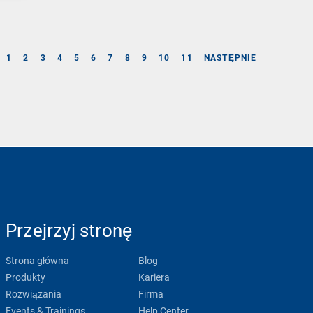
1
2
3
4
5
6
7
8
9
10
11
NASTĘPNIE
Przejrzyj stronę
Strona główna
Blog
Produkty
Kariera
Rozwiązania
Firma
Events & Trainings
Help Center