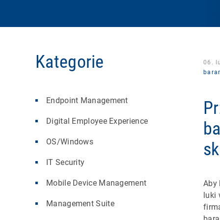
Kategorie
06. 
bara
Endpoint Management
Pr
Digital Employee Experience
ba
OS/Windows
sk
IT Security
Mobile Device Management
Aby 
luki
Management Suite
firm
bara