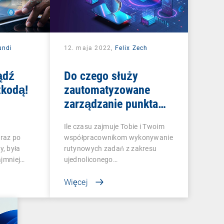
undi
12. maja 2022,
Felix Zech
ądź
Do czego służy
zkodą!
zautomatyzowane
zarządzanie punktami
końcowymi?
Ile czasu zajmuje Tobie i Twoim
raz po
współpracownikom wykonywanie
, była
rutynowych zadań z zakresu
ajmniej…
ujednoliconego…
Więcej