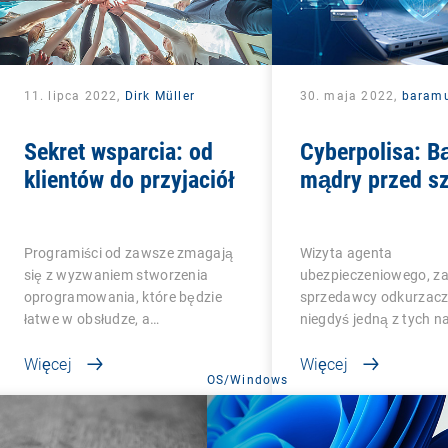
11. lipca 2022,
Dirk Müller
30. maja 2022,
baram
Sekret wsparcia: od
Cyberpolisa: B
klientów do przyjaciół
mądry przed s
Programiści od zawsze zmagają
Wizyta agenta
się z wyzwaniem stworzenia
ubezpieczeniowego, za
oprogramowania, które będzie
sprzedawcy odkurzaczy
łatwe w obsłudze, a…
niegdyś jedną z tych n
Więcej
Więcej
OS/Windows