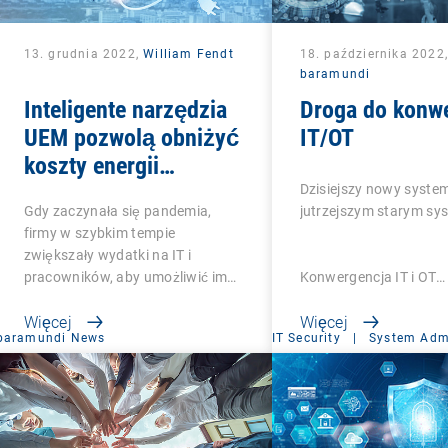
13. grudnia 2022,
William Fendt
18. października 2022,
baramundi
Inteligente narzędzia
Droga do konwe
UEM pozwolą obniżyć
IT/OT
koszty energii
elektrycznej w
Dzisiejszy nowy system
Gdy zaczynała się pandemia,
jutrzejszym starym s
przedsiębiorstwach
firmy w szybkim tempie
zwiększały wydatki na IT i
pracowników, aby umożliwić im…
Konwergencja IT i OT…
Więcej
Więcej
baramundi News
IT Security
|
System Admi