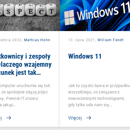
ietnia 2022,
Mathias Hohn
13. lipca 2021,
William Fendt
kownicy i zespoły
Windows 11
 Dlaczego wzajemny
unek jest tak
ny?
komputer uruchamia się tak
Jak to często bywa w przypadku
 że spokojnie zdążę pójść
wszystkiego, co związane z
wę. Pewnie IT znowu
nowoczesnymi technologiami,
a jakąś…
gdy tylko uda nam się…
j
Więcej