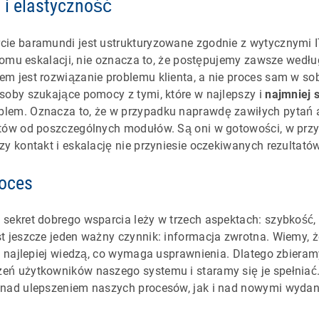
 i elastyczność
ie baramundi jest ustrukturyzowane zgodnie z wytycznymi IT
oziomu eskalacji, nie oznacza to, że postępujemy zawsze wedł
m jest rozwiązanie problemu klienta, a nie proces sam w so
soby szukające pomocy z tymi, które w najlepszy i
najmniej 
lem. Oznacza to, że w przypadku naprawdę zawiłych pytań
stów od poszczególnych modułów. Są oni w gotowości, w pr
zy kontakt i eskalację nie przyniesie oczekiwanych rezultatów
roces
sekret dobrego wsparcia leży w trzech aspektach: szybkość,
st jeszcze jeden ważny czynnik: informacja zwrotna. Wiemy,
i najlepiej wiedzą, co wymaga usprawnienia. Dlatego zbieramy
eń użytkowników naszego systemu i staramy się je spełniać
 nad ulepszeniem naszych procesów, jak i nad nowymi wyda