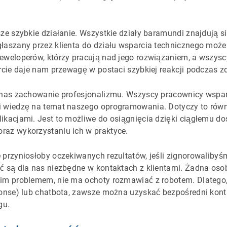
sze szybkie działanie. Wszystkie działy baramundi znajdują 
łaszany przez klienta do działu wsparcia technicznego może
eweloperów, którzy pracują nad jego rozwiązaniem, a wszysc
arcie daje nam przewagę w postaci szybkiej reakcji podczas 
a nas zachowanie profesjonalizmu. Wszyscy pracownicy wspa
i wiedzę na temat naszego oprogramowania. Dotyczy to równ
ikacjami. Jest to możliwe do osiągnięcia dzięki ciągłemu dos
raz wykorzystaniu ich w praktyce.
 przyniosłoby oczekiwanych rezultatów, jeśli zignorowalibyśm
ć są dla nas niezbędne w kontaktach z klientami. Żadna oso
oim problemem, nie ma ochoty rozmawiać z robotem. Dlatego
sponse) lub chatbota, zawsze można uzyskać bezpośredni kon
gu.