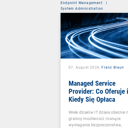
Endpoint Management
|
System Administration
07. August 2026,
Franz Braun
Managed Service
Provider: Co Oferuje 
Kiedy Się Opłaca
Wiele działów IT działa obecnie 
granicy możliwości: rosnące
wymagania bezpieczeństwa,