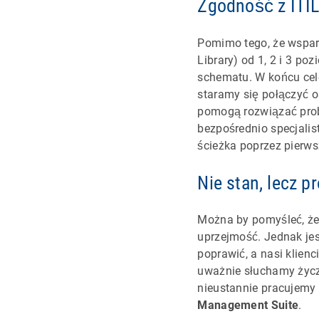
Zgodność z ITIL
Pomimo tego, że wsparc
Library) od 1, 2 i 3 p
schematu. W końcu cele
staramy się połączyć o
pomogą rozwiązać prob
bezpośrednio specjali
ścieżka poprzez pierws
Nie stan, lecz p
Można by pomyśleć, że 
uprzejmość. Jednak je
poprawić, a nasi klienc
uważnie słuchamy życz
nieustannie pracujemy
Management Suite
.