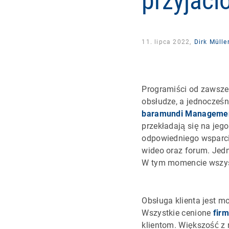
przyjació
11. lipca 2022,
Dirk Mülle
Programiści od zawsze
obsłudze, a jednocześ
baramundi Managemen
przekładają się na jeg
odpowiedniego wsparcia
wideo oraz forum. Jedn
W tym momencie wszyst
Obsługa klienta jest m
Wszystkie cenione
firm
klientom. Większość z 