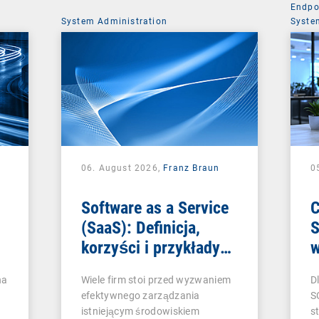
Endpo
System Administration
Syste
06. August 2026,
Franz Braun
0
Software as a Service
C
i
(SaaS): Definicja,
S
korzyści i przykłady
w
dla firm
p
na
Wiele firm stoi przed wyzwaniem
D
z
efektywnego zarządzania
S
istniejącym środowiskiem
s