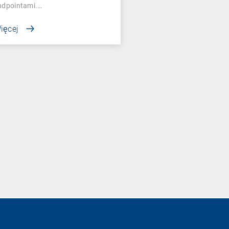
ndpointami.…
ięcej