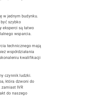
się w jednym budynku.
 być szybko
y eksperci są łatwo
zdalnego wsparcia.
rcia technicznego mają
ież współdziałania
konaleniu kwalifikacji
y czynnik ludzki.
ba, która dzwoni do
, zamiast IVR
takt do naszego