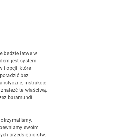
e będzie łatwe w
adem jest system
i opcji, które
 poradzić bez
listyczne, instrukcje
 znaleźć tę właściwą.
zez baramundi.
 otrzymaliśmy.
zapewniamy swoim
ych przedsiębiorstw,