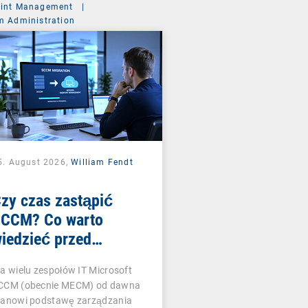
int Management
|
m Administration
5. August 2026,
William Fendt
zy czas zastąpić
CCM? Co warto
iedzieć przed
odjęciem decyzji o
la wielu zespołów IT Microsoft
mianie
CCM (obecnie MECM) od dawna
tanowi podstawę zarządzania