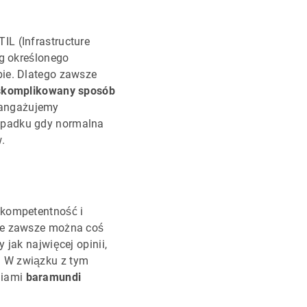
IL (Infrastructure
ug określonego
bie. Dlatego zawsze
skomplikowany sposób
 angażujemy
zypadku gdy normalna
.
 kompetentność i
 że zawsze można coś
 jak najwięcej opinii,
. W związku z tym
niami
baramundi