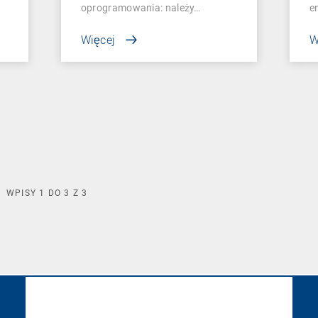
oprogramowania: należy…
e
Więcej
W
WPISY
1
DO
3
Z
3