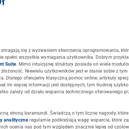
ł
r
 zmagają się z wyzwaniem stworzenia oprogramowania, któr
nie spełni wszystkie wymagania użytkownika. Dobrym przykł
t Suite
. Mimo intuicyjnej struktury posiada on wiele modułów 
o złożoność. Niewielu użytkowników jest w stanie sobie z tym
. Dlatego oferujemy klasyczną pomoc online, artykuły specja
ak im więcej informacji jest dostępnych, tym trudniej szybko
ko zależy od działu wsparcia technicznego oferowanego pr
ocną stroną baramundi. Świadczą o tym liczne nagrody, które
y analityczne
regularnie podkreślają wagę wsparcia, które 
nich ocenia nas pod tym względem znacznie lepiej od czołow