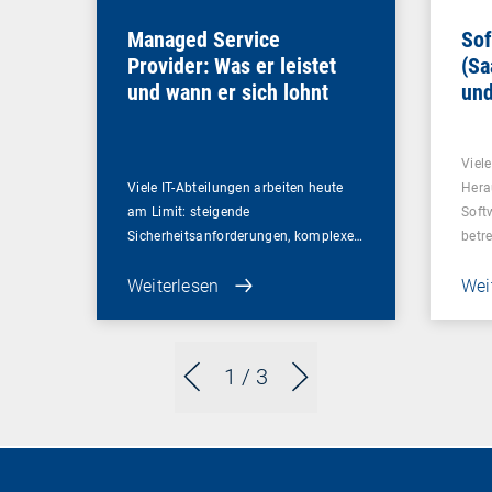
Managed Service
Sof
Provider: Was er leistet
(Sa
und wann er sich lohnt
und
Un
Viel
Viele IT-Abteilungen arbeiten heute
Hera
am Limit: steigende
Soft
Sicherheitsanforderungen, komplexe…
betr
Weiterlesen
Wei
1
/ 3