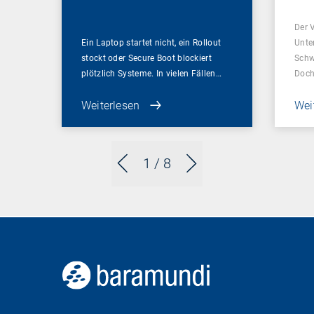
Sch
Der 
Ein Laptop startet nicht, ein Rollout
Unte
stockt oder Secure Boot blockiert
Schw
plötzlich Systeme. In vielen Fällen…
Doch
Weiterlesen
Wei
1
/ 8