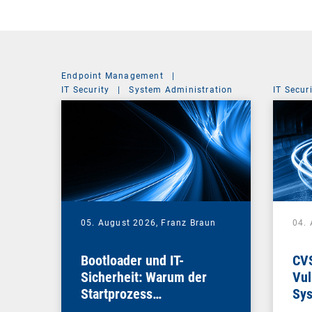
Endpoint Management
|
IT Security
|
System Administration
IT Secur
05. August 2026,
Franz Braun
04.
Bootloader und IT-
CV
Sicherheit: Warum der
Vul
Startprozess
Sys
entscheidend ist
die