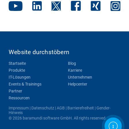
Website durchstöbern
Startseite
Blog
Produkte
Karriere
IT-Lösungen
Unternehmen
Events & Trainings
Helpcenter
Partner
Ressourcen
Impressum
|
Datenschutz
|
AGB
|
Barrierefreiheit
|
Gender-
Hinweis
© 2026 baramundi software GmbH. All rights reserved.