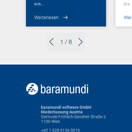
sich…
Ära.
Weiterlesen
Wei
1
/ 8
baramundi software GmbH
Niederlassung Austria
Gertrude-Fröhlich-Sandner Straße 2
1100 Wien
+43 1 928 0136 0010