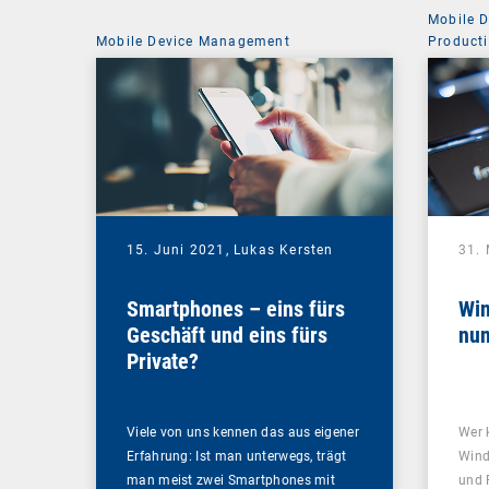
Mobile 
Mobile Device Management
Producti
15. Juni 2021,
Lukas Kersten
31.
Smartphones – eins fürs
Win
Geschäft und eins fürs
nu
Private?
Viele von uns kennen das aus eigener
Wer k
Erfahrung: Ist man unterwegs, trägt
Wind
man meist zwei Smartphones mit
und 