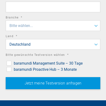
field
required
Branche
*
field
Bitte wählen...
required
Land
*
field
Deutschland
required
Bitte gewünschte Testversion wählen
*
field
baramundi Management Suite – 30 Tage
baramundi Proactive Hub – 3 Monate