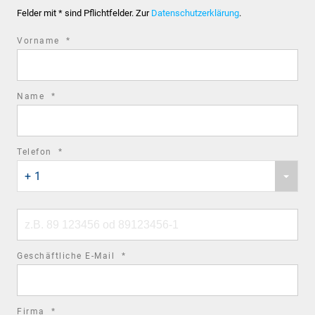
Felder mit * sind Pflichtfelder. Zur
Datenschutzerklärung
.
required
Vorname
*
field
required
Name
*
field
required
Telefon
*
Phone
field
+ 1
country
code
Phone
number
required
Geschäftliche E-Mail
*
field
required
Firma
*