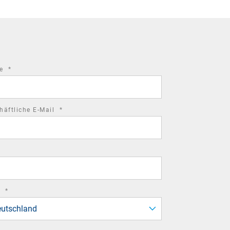
required
me
*
field
required
häftliche E-Mail
*
field
required
d
*
field
utschland