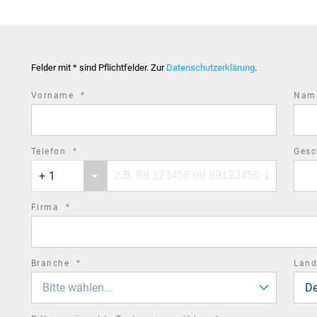
Felder mit * sind Pflichtfelder. Zur
Datenschutzerklärung
.
required
Vorname
*
Na
field
required
Telefon
*
Gesc
Phone
Phone
field
+ 1
country
number
code
required
Firma
*
field
required
Branche
*
Lan
field
Bitte wählen...
De