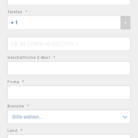
required
Telefon
*
Phone
field
+ 1
country
code
Phone
number
required
Geschäftliche E-Mail
*
field
required
Firma
*
field
required
Branche
*
field
Bitte wählen...
required
Land
*
field