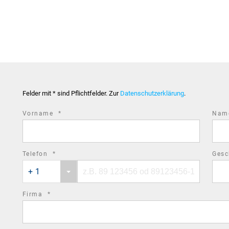
Felder mit * sind Pflichtfelder. Zur
Datenschutzerklärung
.
required
Vorname
*
Na
field
required
Telefon
*
Gesc
Phone
Phone
field
+ 1
country
number
code
required
Firma
*
field