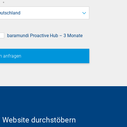
required
d
*
field
utschland
baramundi Proactive Hub – 3 Monate
Website durchstöbern