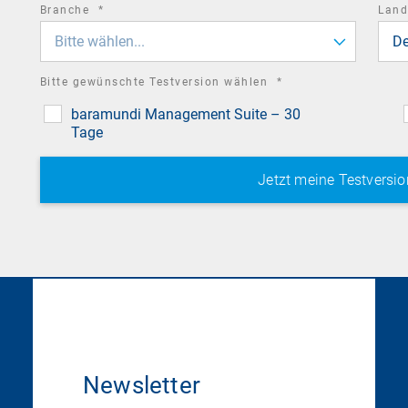
required
Branche
*
Lan
field
Bitte wählen...
De
required
Bitte gewünschte Testversion wählen
*
field
baramundi Management Suite – 30
Tage
Newsletter