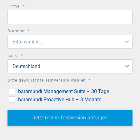
required
Firma
*
field
required
Branche
*
field
Bitte wählen...
required
Land
*
field
Deutschland
required
Bitte gewünschte Testversion wählen
*
field
baramundi Management Suite – 30 Tage
baramundi Proactive Hub – 3 Monate