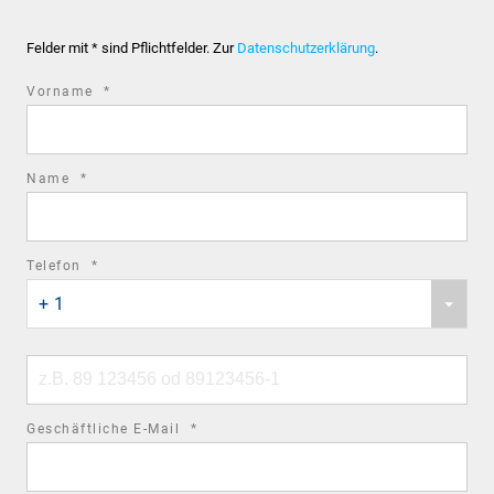
Felder mit * sind Pflichtfelder. Zur
Datenschutzerklärung
.
required
Vorname
*
field
required
Name
*
field
required
Telefon
*
Phone
field
+ 1
country
code
Phone
number
required
Geschäftliche E-Mail
*
field