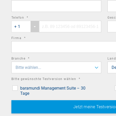
field
required
Telefon
*
Gesc
Phone
Phone
field
+ 1
country
number
code
required
Firma
*
field
required
Branche
*
Lan
field
Bitte wählen...
De
required
Bitte gewünschte Testversion wählen
*
field
baramundi Management Suite – 30
Tage