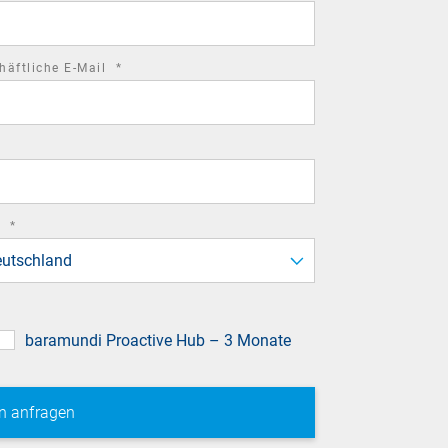
field
required
häftliche E-Mail
*
field
required
d
*
field
utschland
baramundi Proactive Hub – 3 Monate