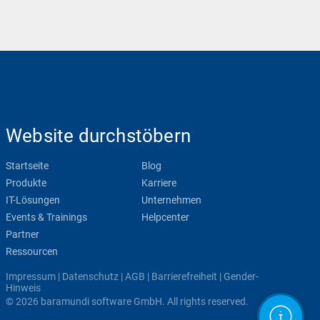
Website durchstöbern
Startseite
Blog
Produkte
Karriere
IT-Lösungen
Unternehmen
Events & Trainings
Helpcenter
Partner
Ressourcen
Impressum
|
Datenschutz
|
AGB
|
Barrierefreiheit
|
Gender-
Hinweis
© 2026 baramundi software GmbH. All rights reserved.