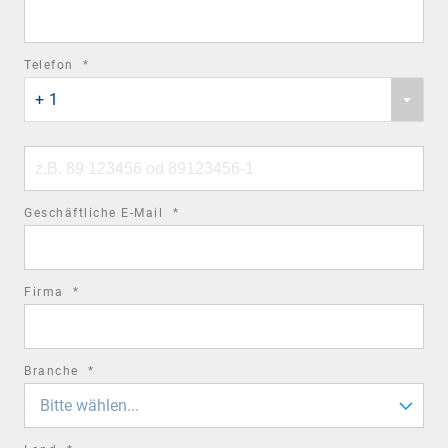
field
required
Telefon
*
Phone
field
+ 1
country
code
Phone
number
required
Geschäftliche E-Mail
*
field
required
Firma
*
field
required
Branche
*
field
Bitte wählen...