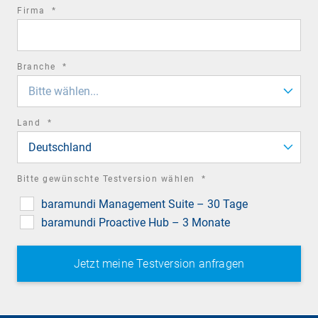
required
Firma
*
field
required
Branche
*
field
Bitte wählen...
required
Land
*
field
Deutschland
required
Bitte gewünschte Testversion wählen
*
field
baramundi Management Suite – 30 Tage
baramundi Proactive Hub – 3 Monate