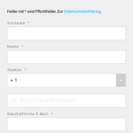
Felder mit * sind Pflichtfelder. Zur
Datenschutzerklärung
.
required
Vorname
*
field
required
Name
*
field
required
Telefon
*
Phone
field
+ 1
country
code
Phone
number
required
Geschäftliche E-Mail
*
field