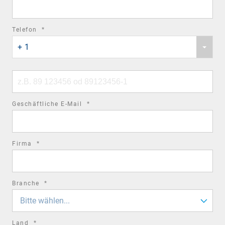
field
required
Telefon
*
Phone
field
+ 1
country
code
Phone
number
required
Geschäftliche E-Mail
*
field
required
Firma
*
field
required
Branche
*
field
Bitte wählen...
required
Land
*