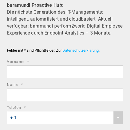
baramundi Proactive Hub:
Die nächste Generation des IT-Managements:
intelligent, automatisiert und cloudbasiert. Aktuell
verfügbar:
baramundi perform2work
: Digital Employee
Experience durch Endpoint Analytics – 3 Monate.
Felder mit * sind Pflichtfelder. Zur
Datenschutzerklärung
.
required
Vorname
*
field
required
Name
*
field
required
Telefon
*
Phone
field
+ 1
country
code