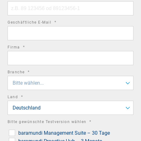
Phone
number
required
Geschäftliche E-Mail
*
field
required
Firma
*
field
required
Branche
*
field
Bitte wählen...
required
Land
*
field
Deutschland
required
Bitte gewünschte Testversion wählen
*
field
baramundi Management Suite – 30 Tage