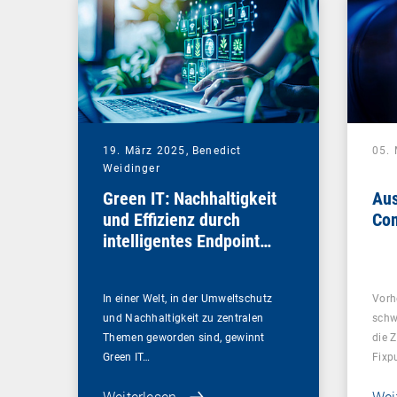
19. März 2025,
Benedict
05.
Weidinger
Green IT: Nachhaltigkeit
Aus
und Effizienz durch
Com
intelligentes Endpoint
Management
In einer Welt, in der Umweltschutz
Vorh
und Nachhaltigkeit zu zentralen
schw
Themen geworden sind, gewinnt
die 
Green IT…
Fixp