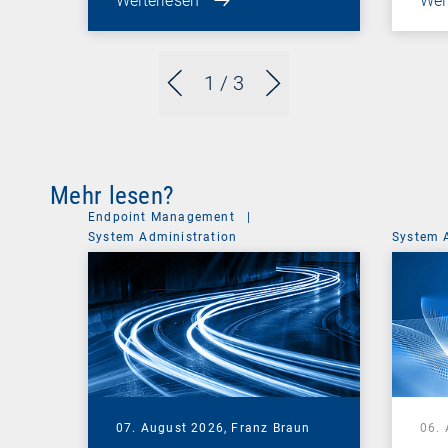
Weiterlesen
Wei
1
/ 3
Mehr lesen?
Endpoint Management
|
System Administration
System 
07. August 2026,
Franz Braun
06.