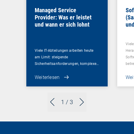
Managed Service
Sof
Provider: Was er leistet
(Sa
und wann er sich lohnt
und
Un
Viel
Viele IT-Abteilungen arbeiten heute
Hera
am Limit: steigende
Soft
Sicherheitsanforderungen, komplexe…
betr
Weiterlesen
Wei
1
/ 3