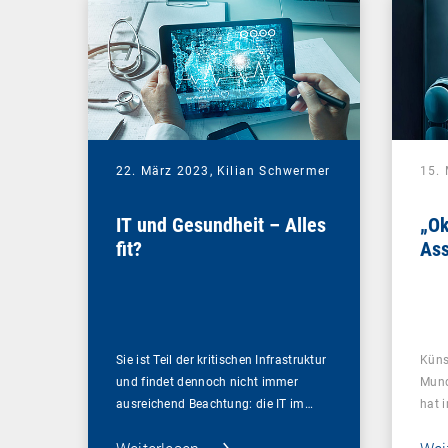
22. März 2023,
Kilian Schwermer
15.
IT und Gesundheit – Alles
„Ok
fit?
As
Sie ist Teil der kritischen Infrastruktur
Künst
und findet dennoch nicht immer
Mund
ausreichend Beachtung: die IT im…
hat i