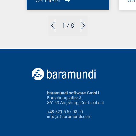
Weiterlesen
Wei
1
/ 8
baramundi software GmbH
Forschungsallee 3
86159 Augsburg, Deutschland
+49 821 5 67 08 - 0
info(at)baramundi.com