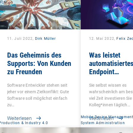
11. Juli 2022,
Dirk Müller
12. Mai 2022,
Felix Ze
Das Geheimnis des
Was leistet
Supports: Von Kunden
automatisierte
zu Freunden
Endpoint
Management?
Software Entwickler stehen seit
Sie selbst wissen es
jeher vor einem Zielkonflikt: Gute
wahrscheinlich am bes
Software soll möglichst einfach
viel Zeit investieren Sie
zu…
Kolleg*innen täglich…
Mobile Device Managemen
Weiterlesen
Weiterlesen
Production & Industry 4.0
System Administration