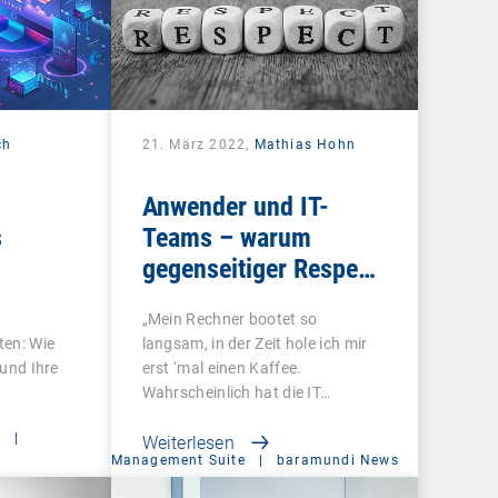
ch
21. März 2022,
Mathias Hohn
Anwender und IT-
s
Teams – warum
gegenseitiger Respekt
so wichtig ist
„Mein Rechner bootet so
ten: Wie
langsam, in der Zeit hole ich mir
 und Ihre
erst ‘mal einen Kaffee.
Wahrscheinlich hat die IT…
t
|
Weiterlesen
Management Suite
|
baramundi News