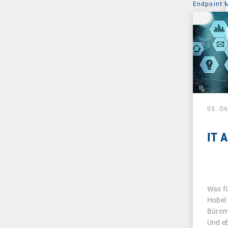
Endpoint
05. O
IT 
Was fü
Hobel 
Bürom
Und e