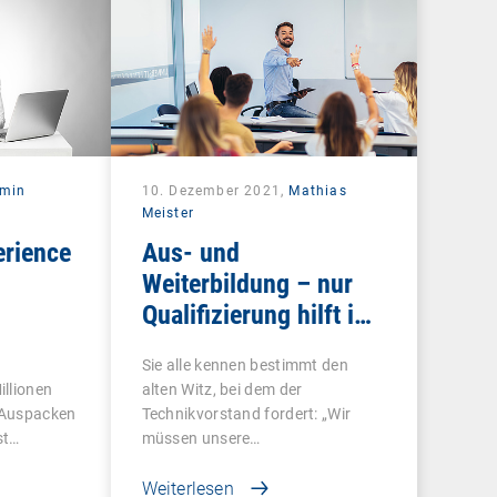
rmin
10. Dezember 2021,
Mathias
Meister
erience
Aus- und
Weiterbildung – nur
Qualifizierung hilft im
Wettbewerb
Sie alle kennen bestimmt den
illionen
alten Witz, bei dem der
 Auspacken
Technikvorstand fordert: „Wir
st…
müssen unsere…
Weiterlesen