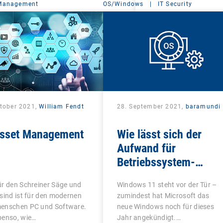
 Management
OS/Windows
|
IT Security
ktober 2021,
William Fendt
28. September 2021,
baramundi
Asset Management
Wie lässt sich der
Aufwand für
Betriebssystem-
Updates minimieren?
r den Schreiner Säge und
Windows 11 steht vor der Tür –
sind ist für den modernen
zumindest hat Microsoft das
enschen PC und Software.
neue Windows noch für dieses
benso, wie…
Jahr angekündigt.…