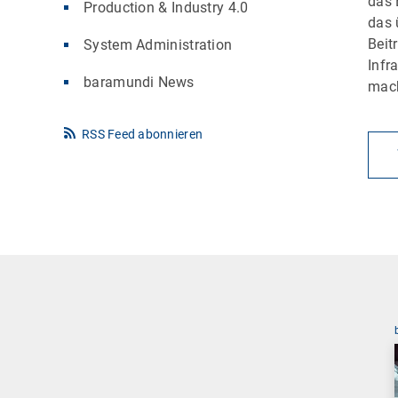
das 
Production & Industry 4.0
das 
Beit
System Administration
Infr
baramundi News
mac
RSS Feed abonnieren