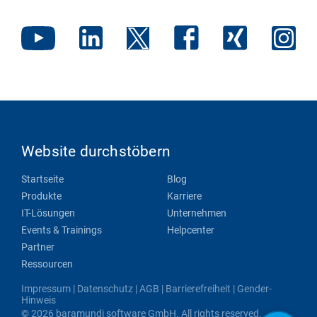
Website durchstöbern
Startseite
Blog
Produkte
Karriere
IT-Lösungen
Unternehmen
Events & Trainings
Helpcenter
Partner
Ressourcen
Impressum
|
Datenschutz
|
AGB
|
Barrierefreiheit
|
Gender-
Hinweis
© 2026 baramundi software GmbH. All rights reserved.