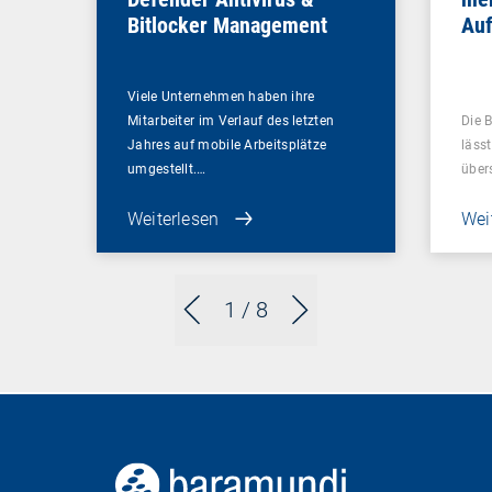
Bitlocker Management
Au
Viele Unternehmen haben ihre
Mitarbeiter im Verlauf des letzten
Die 
Jahres auf mobile Arbeitsplätze
lässt
umgestellt.…
über
Weiterlesen
Wei
1
/ 8