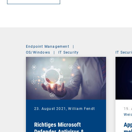
Endpoint Management
|
OS/Windows
|
IT Security
IT Secur
23. August 2021,
William Fendt
19.
Wei
Richtiges Microsoft
App
Defender Antivirus &
meh