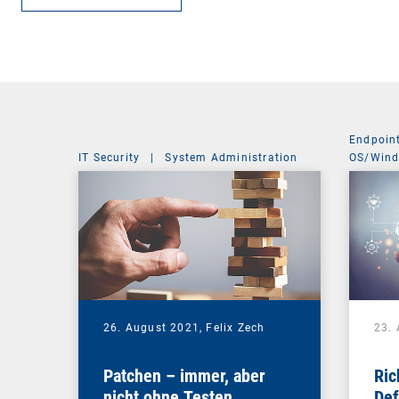
Endpoin
IT Security
|
System Administration
OS/Win
26. August 2021,
Felix Zech
23.
Patchen – immer, aber
Ric
nicht ohne Testen
Def