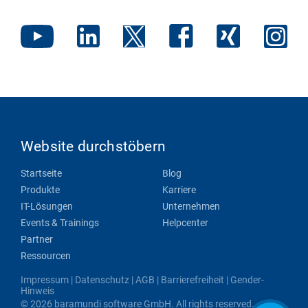
Website durchstöbern
Startseite
Blog
Produkte
Karriere
IT-Lösungen
Unternehmen
Events & Trainings
Helpcenter
Partner
Ressourcen
Impressum
|
Datenschutz
|
AGB
|
Barrierefreiheit
|
Gender-
Hinweis
© 2026 baramundi software GmbH. All rights reserved.