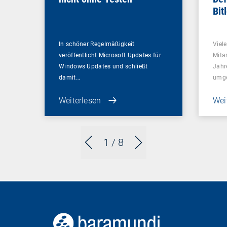
Bit
In schöner Regelmäßigkeit
Viel
veröffentlicht Microsoft Updates für
Mitar
Windows Updates und schließt
Jahr
damit…
umge
Weiterlesen
Wei
1
/ 8