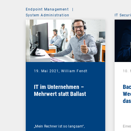
Endpoint Management
|
System Administration
IT Secur
19. Mai 2021,
William Fendt
10.
IT im Unternehmen –
Bac
Mehrwert statt Ballast
Wec
das
Ihr
„Mein Rechner ist so langsam“,
Eines