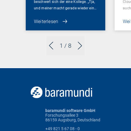
beschwert sich der eine Kollege. „Tja,
Clou
und meiner macht gerade wieder ein…
auch
Weiterlesen
Wei
1
/ 8
baramundi software GmbH
Forschungsallee 3
86159 Augsburg, Deutschland
+49 821 5 67 08 - 0