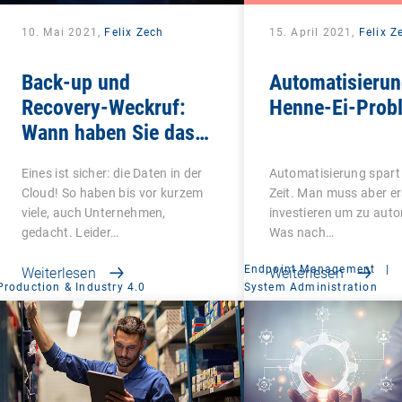
10. Mai 2021,
Felix Zech
15. April 2021,
Felix Z
Back-up und
Automatisierun
Recovery-Weckruf:
Henne-Ei-Prob
Wann haben Sie das
letzte Mal geprüft, ob
Eines ist sicher: die Daten in der
Automatisierung spart 
Ihre Daten sicher
Cloud! So haben bis vor kurzem
Zeit. Man muss aber er
sind?
viele, auch Unternehmen,
investieren um zu auto
gedacht. Leider…
Was nach…
Endpoint Management
|
Weiterlesen
Weiterlesen
Production & Industry 4.0
System Administration