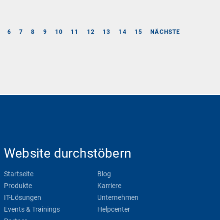
6
7
8
9
10
11
12
13
14
15
NÄCHSTE
Website durchstöbern
Startseite
Blog
Produkte
Karriere
IT-Lösungen
Unternehmen
Events & Trainings
Helpcenter