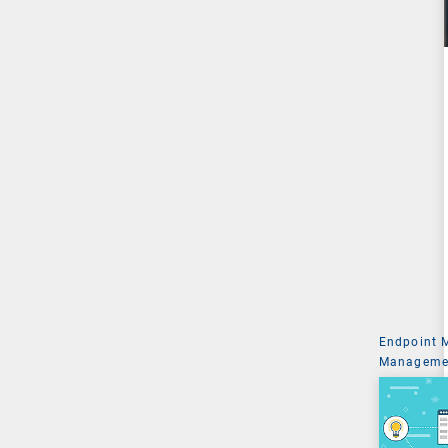
Endpoint
Managemen
System Ad