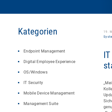
Kategorien
19. 
Syst
Endpoint Management
IT
Digital Employee Experience
st
OS/Windows
IT Security
„Mei
Koll
Mobile Device Management
Upda
Sich
Management Suite
genu