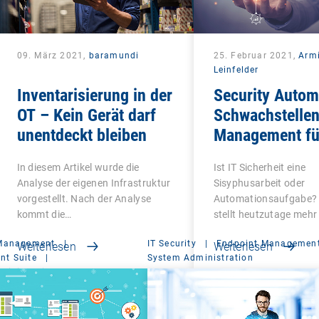
09. März 2021,
baramundi
25. Februar 2021,
Arm
Leinfelder
Inventarisierung in der
Security Autom
OT – Kein Gerät darf
Schwachstellen
unentdeckt bleiben
Management fü
Windows
In diesem Artikel wurde die
Ist IT Sicherheit eine
Analyse der eigenen Infrastruktur
Sisyphusarbeit oder
vorgestellt. Nach der Analyse
Automationsaufgabe?
kommt die…
stellt heutzutage mehr 
ob…
 Management
|
IT Security
|
Endpoint Managemen
Weiterlesen
Weiterlesen
t Suite
|
System Administration
ministration