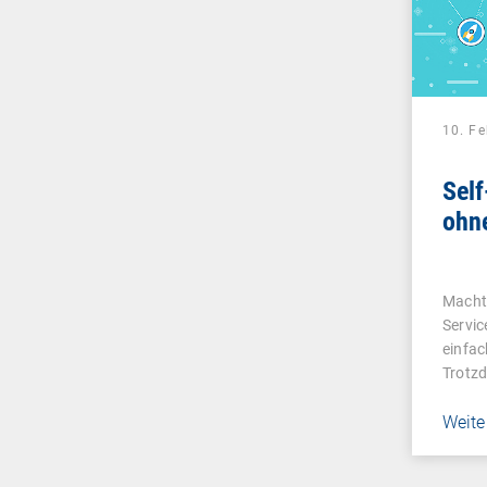
10. F
Self
ohn
Macht 
Servic
einfac
Trotz
Weite