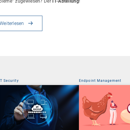
bleme“ zugewiesen? Der
IT-Abteilung
!
Weiterlesen
IT Security
Endpoint Management