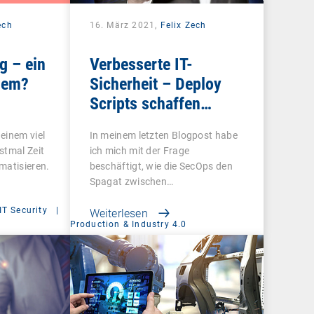
ech
16. März 2021,
Felix Zech
g – ein
Verbesserte IT-
lem?
Sicherheit – Deploy
Scripts schaffen
Aufmerksamkeit für
einem viel
In meinem letzten Blogpost habe
aktuelle Bedrohungen
stmal Zeit
ich mich mit der Frage
matisieren.
beschäftigt, wie die SecOps den
Spagat zwischen…
IT Security
|
Weiterlesen
Production & Industry 4.0