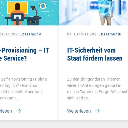
ebruar 2021,
baramundi
04. Februar 2021,
baramundi
-Provisioning – IT
IT-Sicherheit vom
e Service?
Staat fördern lassen
Self-Provisioning IT ohne
Zu den dringendsten Themen
e möglich? - Ganz so
vieler IT-Abteilungen gehört in
h ist es nicht. Aber fast.
diesen Tagen die Frage: Wie lässt
dem kann…
sich ist das…
rlesen
Weiterlesen