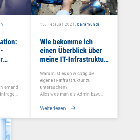
in
15. Februar 2021,
baramundi
ation:
Wie bekomme ich
-
einen Überblick über
r
meine IT-Infrastruktur
in der vernetzten
Warum ist es so wichtig die
Produktion?
eigene IT-Infrastruktur zu
 Niemand
untersuchen?
infrage,
Alles was man als Admin bzw.…
t
|
Weiterlesen