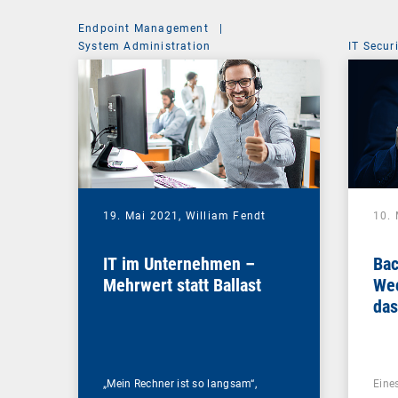
Endpoint Management
|
System Administration
IT Secur
19. Mai 2021,
William Fendt
10.
IT im Unternehmen –
Bac
Mehrwert statt Ballast
Wec
das
Ihr
„Mein Rechner ist so langsam“,
Eines