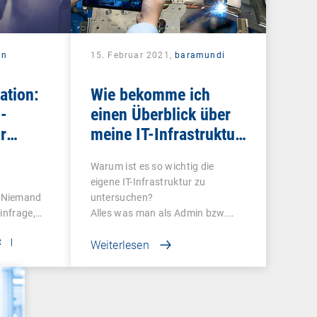
in
15. Februar 2021,
baramundi
ation:
Wie bekomme ich
-
einen Überblick über
r
meine IT-Infrastruktur
in der vernetzten
Warum ist es so wichtig die
Produktion?
eigene IT-Infrastruktur zu
 Niemand
untersuchen?
infrage,
Alles was man als Admin bzw.…
t
|
Weiterlesen