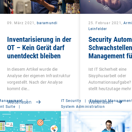
09. März 2021,
baramundi
25. Februar 2021,
Arm
Leinfelder
Inventarisierung in der
Security Autom
OT – Kein Gerät darf
Schwachstellen
unentdeckt bleiben
Management fü
Windows
In diesem Artikel wurde die
Ist IT Sicherheit eine
Analyse der eigenen Infrastruktur
Sisyphusarbeit oder
vorgestellt. Nach der Analyse
Automationsaufgabe?
kommt die…
stellt heutzutage mehr 
ob…
 Management
|
IT Security
|
Endpoint Managemen
Weiterlesen
Weiterlesen
t Suite
|
System Administration
ministration