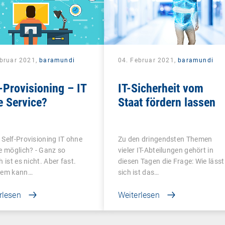
ebruar 2021,
baramundi
04. Februar 2021,
baramundi
-Provisioning – IT
IT-Sicherheit vom
e Service?
Staat fördern lassen
Self-Provisioning IT ohne
Zu den dringendsten Themen
e möglich? - Ganz so
vieler IT-Abteilungen gehört in
h ist es nicht. Aber fast.
diesen Tagen die Frage: Wie lässt
dem kann…
sich ist das…
rlesen
Weiterlesen