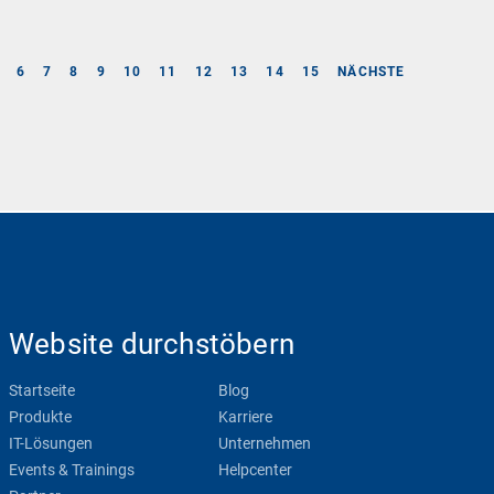
6
7
8
9
10
11
12
13
14
15
NÄCHSTE
Website durchstöbern
Startseite
Blog
Produkte
Karriere
IT-Lösungen
Unternehmen
Events & Trainings
Helpcenter