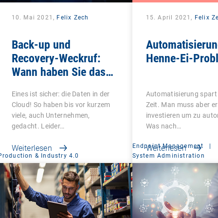
10. Mai 2021,
Felix Zech
15. April 2021,
Felix Z
Back-up und
Automatisierun
Recovery-Weckruf:
Henne-Ei-Prob
Wann haben Sie das
letzte Mal geprüft, ob
Eines ist sicher: die Daten in der
Automatisierung spart 
Ihre Daten sicher
Cloud! So haben bis vor kurzem
Zeit. Man muss aber er
sind?
viele, auch Unternehmen,
investieren um zu auto
gedacht. Leider…
Was nach…
Endpoint Management
|
Weiterlesen
Weiterlesen
Production & Industry 4.0
System Administration