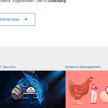
bleme“ zugewiesen? Der
IT-Abteilung
!
Weiterlesen
IT Security
Endpoint Management