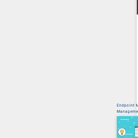
Endpoint
Managemen
System Ad