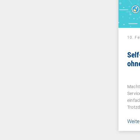
10. F
Self
ohn
Macht 
Servic
einfac
Trotz
Weite