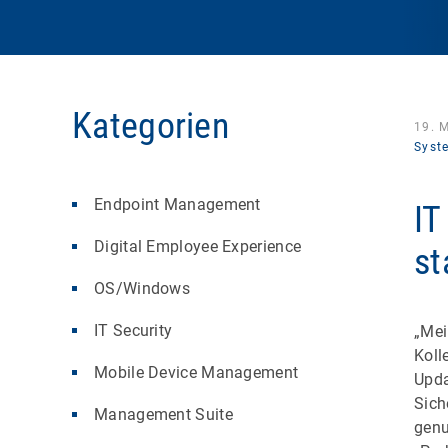
Kategorien
19. 
Syst
Endpoint Management
IT
Digital Employee Experience
st
OS/Windows
IT Security
„Mei
Koll
Mobile Device Management
Upda
Sich
Management Suite
genu