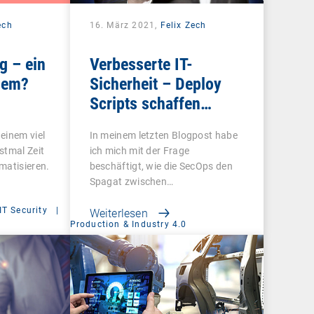
ech
16. März 2021,
Felix Zech
g – ein
Verbesserte IT-
lem?
Sicherheit – Deploy
Scripts schaffen
Aufmerksamkeit für
einem viel
In meinem letzten Blogpost habe
aktuelle Bedrohungen
stmal Zeit
ich mich mit der Frage
matisieren.
beschäftigt, wie die SecOps den
Spagat zwischen…
IT Security
|
Weiterlesen
Production & Industry 4.0