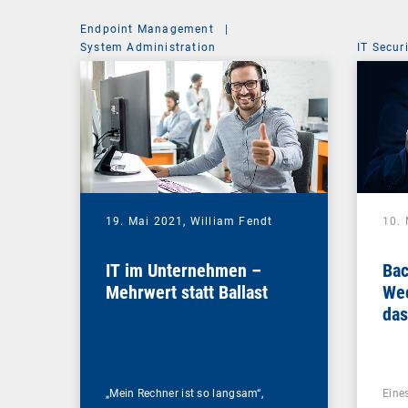
Endpoint Management
|
System Administration
IT Secur
19. Mai 2021,
William Fendt
10.
IT im Unternehmen –
Bac
Mehrwert statt Ballast
Wec
das
Ihr
„Mein Rechner ist so langsam“,
Eines