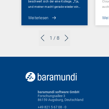
beschwert sich der eine Kollege. „Tja,
Clou
und meiner macht gerade wieder ein…
auch
Weiterlesen
Wei
1
/ 8
baramundi software GmbH
Forschungsallee 3
86159 Augsburg, Deutschland
+49 821 5 67 08 - 0