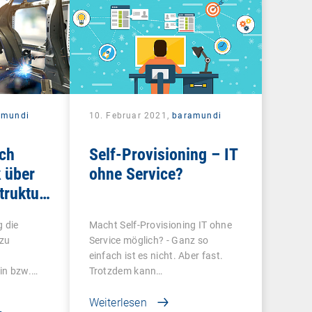
amundi
10. Februar 2021,
baramundi
ch
Self-Provisioning – IT
k über
ohne Service?
truktur
en
g die
Macht Self-Provisioning IT ohne
 zu
Service möglich? - Ganz so
einfach ist es nicht. Aber fast.
in bzw.…
Trotzdem kann…
Weiterlesen