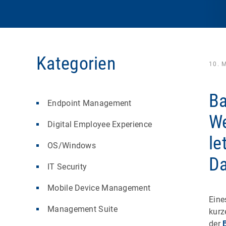
Kategorien
10. 
Ba
Endpoint Management
We
Digital Employee Experience
le
OS/Windows
Da
IT Security
Mobile Device Management
Eine
Management Suite
kurz
der