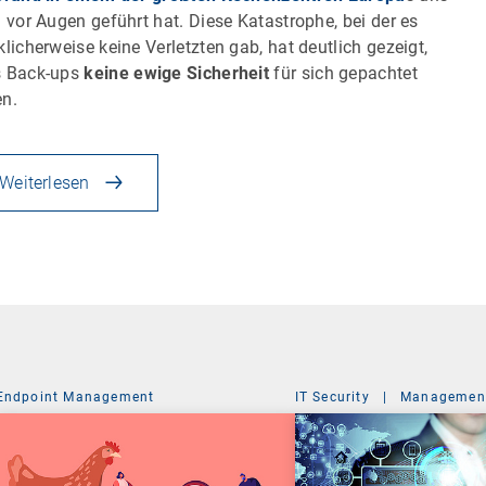
n vor Augen geführt hat. Diese Katastrophe, bei der es
klicherweise keine Verletzten gab, hat deutlich gezeigt,
s Back-ups
keine ewige Sicherheit
für sich gepachtet
n.
Weiterlesen
Endpoint Management
IT Security
|
Management