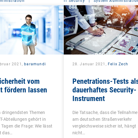
ministration
IT Security
|
System Administratio
ebruar 2021,
baramundi
28. Januar 2021,
Felix Zech
icherheit vom
Penetrations-Tests al
t fördern lassen
dauerhaftes Security-
Instrument
n dringendsten Themen
Die Tatsache, dass die Teilnahme
 IT-Abteilungen gehört in
am deutschen Straßenverkehr
 Tagen die Frage: Wie lässt
vergleichsweise sicher ist, hängt
st das…
nicht…