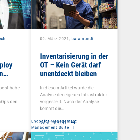
ech
09. März 2021,
baramundi
Inventarisierung in der
eploy
OT – Kein Gerät darf
n
unentdeckt bleiben
t für
gpost habe
In diesem Artikel wurde die
hungen
Analyse der eigenen Infrastruktur
ecOps den
vorgestellt. Nach der Analyse
kommt die…
Endpoint Management
|
Weiterlesen
Management Suite
|
System Administration