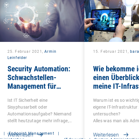
25. Februar 2021,
Armin
15. Februar 2021,
bar
Leinfelder
Security Automation:
Wie bekomme i
Schwachstellen-
einen Überblic
Management für
meine IT-Infras
Windows
in der vernetzt
Ist IT Sicherheit eine
Warum ist es so wichti
Produktion?
Sisyphusarbeit oder
eigene IT-Infrastruktur
Automationsaufgabe? Niemand
untersuchen?
stellt heutzutage mehr infrage,
Alles was man als Adm
ob…
|
Endpoint Management
|
Weiterlesen
Weiterlesen