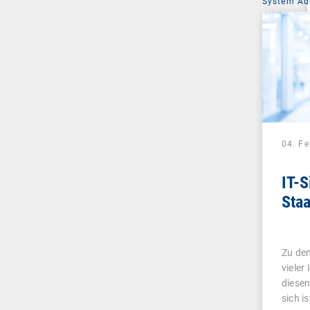
System Ad
04. F
IT-S
Staa
Zu de
vieler
diesen
sich i