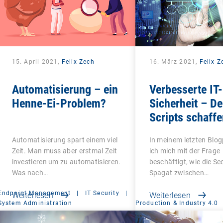
15. April 2021,
Felix Zech
16. März 2021,
Felix Z
Automatisierung – ein
Verbesserte IT-
Henne-Ei-Problem?
Sicherheit – D
Scripts schaffe
Aufmerksamkei
Automatisierung spart einem viel
In meinem letzten Blo
aktuelle Bedro
Zeit. Man muss aber erstmal Zeit
ich mich mit der Frage
investieren um zu automatisieren.
beschäftigt, wie die S
Was nach…
Spagat zwischen…
Endpoint Management
|
IT Security
|
Weiterlesen
Weiterlesen
System Administration
Production & Industry 4.0