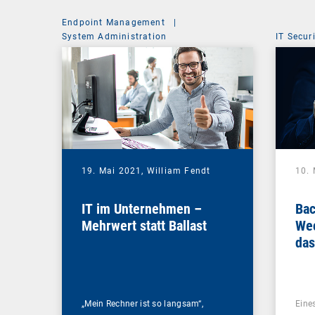
Endpoint Management
|
System Administration
IT Secur
19. Mai 2021,
William Fendt
10.
IT im Unternehmen –
Bac
Mehrwert statt Ballast
Wec
das
Ihr
„Mein Rechner ist so langsam“,
Eines