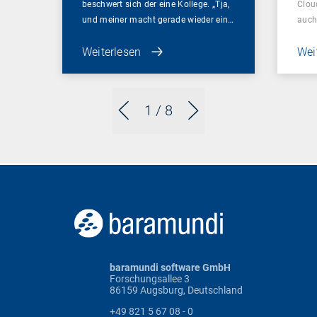
beschwert sich der eine Kollege. „Tja,
Clou
und meiner macht gerade wieder ein…
auch
Weiterlesen
Wei
1
/ 8
baramundi software GmbH
Forschungsallee 3
86159 Augsburg, Deutschland
+49 821 5 67 08 - 0