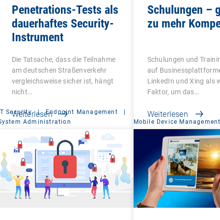
Penetrations-Tests als
Schulungen – g
dauerhaftes Security-
zu mehr Kompe
Instrument
Die Tatsache, dass die Teilnahme
Schulungen und Traini
am deutschen Straßenverkehr
auf Businessplattform
vergleichsweise sicher ist, hängt
LinkedIn und Xing als 
nicht…
Faktor, um das…
IT Security
|
Endpoint Management
|
Weiterlesen
Weiterlesen
System Administration
Mobile Device Managemen