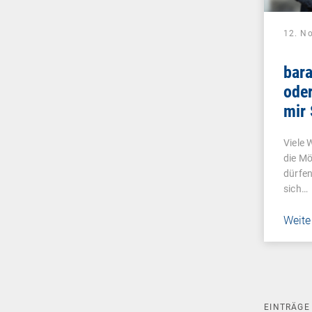
12. N
bar
oder
mir
und 
Viele 
lieb
die Mö
dürfen
sich…
Weite
EINTRÄG