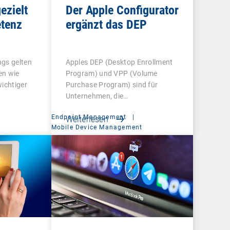
ezielt
Der Apple Configurator
tenz
ergänzt das DEP
ngs gelten
Apples DEP (Desktop Enrollment
en wie
Program) und VPP (Volume
wichtiger
Purchase Program) sind für
Unternehmen, die…
Endpoint Management
|
Weiterlesen
t
Mobile Device Management