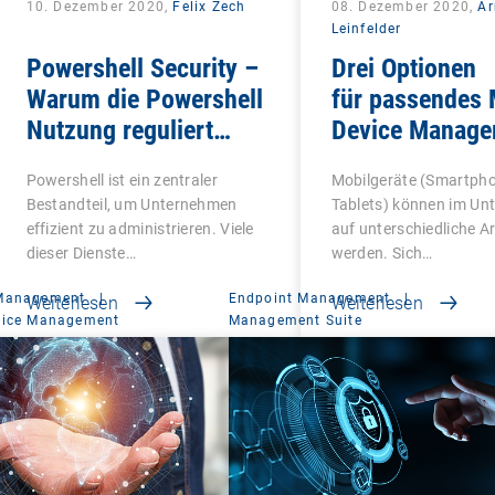
10. Dezember 2020,
Felix Zech
08. Dezember 2020,
A
Leinfelder
Powershell Security –
Drei Optionen
Warum die Powershell
für passendes 
Nutzung reguliert
Device Manage
werden sollte
Powershell ist ein zentraler
Mobilgeräte (Smartph
Bestandteil, um Unternehmen
Tablets) können im U
effizient zu administrieren. Viele
auf unterschiedliche A
dieser Dienste…
werden. Sich…
 Management
|
Endpoint Management
|
Weiterlesen
Weiterlesen
vice Management
Management Suite