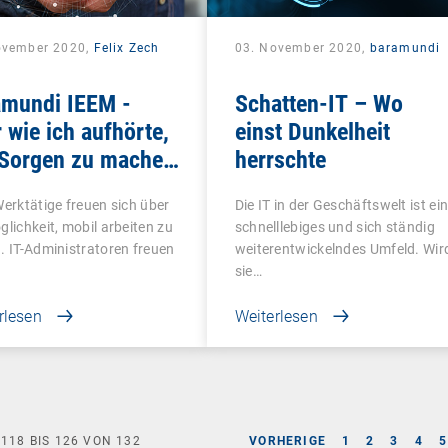
ovember 2020,
Felix Zech
03. November 2020,
baramundi
amundi IEEM -
Schatten-IT – Wo
 wie ich aufhörte,
einst Dunkelheit
 Sorgen zu machen
herrschte
das Mobile Office
Werktätige freuen sich über
Die IT in der Geschäftswelt ist ei
te
glichkeit, mobil arbeiten zu
schnelllebiges und sich ständig
. IT-Administratoren freuen
weiterentwickelndes Umfeld. Wir
sie…
rlesen
Weiterlesen
E
118
BIS
126
VON
132
VORHERIGE
1
2
3
4
5