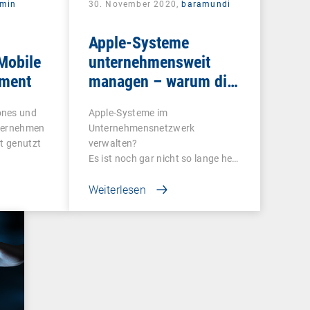
rmin
30. November 2020,
baramundi
Apple-Systeme
Mobile
unternehmensweit
ment
managen – warum die
Nutzung von DEP und
ones und
Apple-Systeme im
VPP sinnvoll ist
nternehmen
Unternehmensnetzwerk
rt genutzt
verwalten?
Es ist noch gar nicht so lange her,
dass…
Weiterlesen