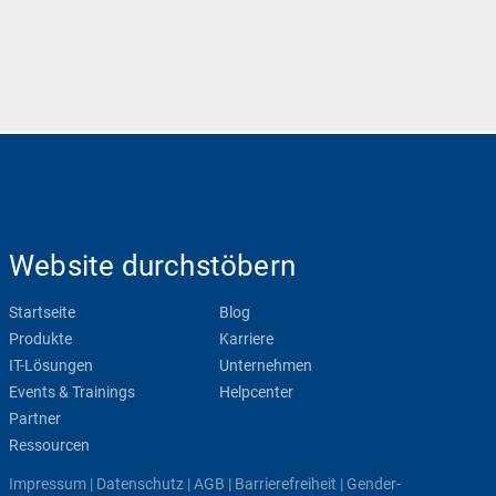
Website durchstöbern
Startseite
Blog
Produkte
Karriere
IT-Lösungen
Unternehmen
Events & Trainings
Helpcenter
Partner
Ressourcen
Impressum
|
Datenschutz
|
AGB
|
Barrierefreiheit
|
Gender-