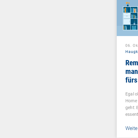
06. O
Haug
Remo
man
fürs
Unt
Egal o
ver
Home 
geht: 
essent
Weite