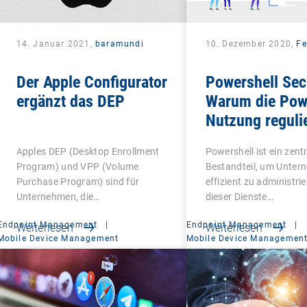
14. Januar 2021,
baramundi
10. Dezember 2020,
Fe
Der Apple Configurator
Powershell Sec
ergänzt das DEP
Warum die Pow
Nutzung reguli
werden sollte
Apples DEP (Desktop Enrollment
Powershell ist ein zent
Program) und VPP (Volume
Bestandteil, um Unte
Purchase Program) sind für
effizient zu administrie
Unternehmen, die…
dieser Dienste…
Endpoint Management
|
Endpoint Management
|
Weiterlesen
Weiterlesen
Mobile Device Management
Mobile Device Managemen