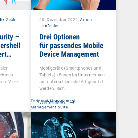
lix Zech
08. Dezember 2020,
Armin
Leinfelder
urity –
Drei Optionen
ershell
für passendes Mobile
ert
Device Management
raler
Mobilgeräte (Smartphones und
rnehmen
Tablets) können im Unternehmen
ren. Viele
auf unterschiedliche Art genutzt
werden. Sich…
Endpoint Management
|
Weiterlesen
t
Management Suite