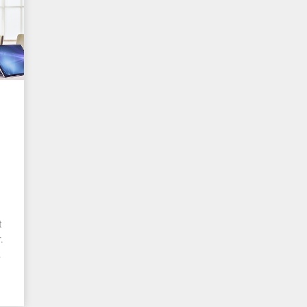
t
.
…