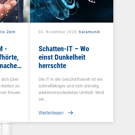
lix Zech
03. November 2020,
baramundi
M -
Schatten-IT – Wo
fhörte,
einst Dunkelheit
 machen
herrschte
 Office
 sich über
Die IT in der Geschäftswelt ist ein
arbeiten zu
schnelllebiges und sich ständig
oren freuen
weiterentwickelndes Umfeld. Wird
sie…
Weiterlesen