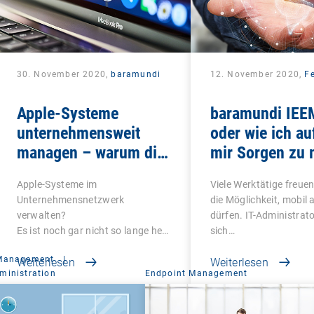
30. November 2020,
baramundi
12. November 2020,
Fe
Apple-Systeme
baramundi IEE
unternehmensweit
oder wie ich au
managen – warum die
mir Sorgen zu
Nutzung von DEP und
und das Mobile
Apple-Systeme im
Viele Werktätige freuen
VPP sinnvoll ist
liebte
Unternehmensnetzwerk
die Möglichkeit, mobil 
verwalten?
dürfen. IT-Administrat
Es ist noch gar nicht so lange her,
sich…
dass…
 Management
|
Weiterlesen
Weiterlesen
ministration
Endpoint Management