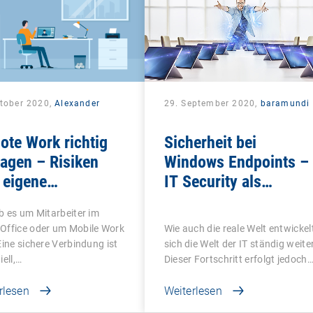
ktober 2020,
Alexander
29. September 2020,
baramundi
k
te Work richtig
Sicherheit bei
agen – Risiken
Windows Endpoints –
 eigene
IT Security als
ernehmensnetzwerk
ganzheitliches
b es um Mitarbeiter im
meiden
Konzept
Office oder um Mobile Work
Wie auch die reale Welt entwickel
Eine sichere Verbindung ist
sich die Welt der IT ständig weiter
iell,…
Dieser Fortschritt erfolgt jedoch
rlesen
Weiterlesen