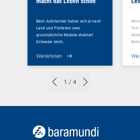
macht das Leben schön
Le
Beim Autotanken haben sich je nach
Mit 
Land und Präferenz zwei
Tool
grundsätzliche Modelle etabliert:
Abbi
Entweder steht…
Betr
Weiterlesen
Wei
1
/ 4