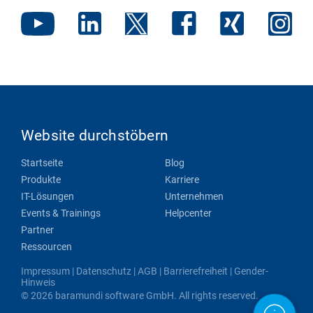
Website durchstöbern
Startseite
Blog
Produkte
Karriere
IT-Lösungen
Unternehmen
Events & Trainings
Helpcenter
Partner
Ressourcen
Impressum
|
Datenschutz
|
AGB
|
Barrierefreiheit
|
Gender-
Hinweis
© 2026 baramundi software GmbH. All rights reserved.