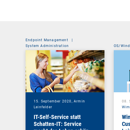
Endpoint Management
|
System Administration
OS/Win
15. September 2020,
Armin
08.
Leinfelder
Wim
IT-Self-Service statt
Win
Schatten-IT: Service
Cus