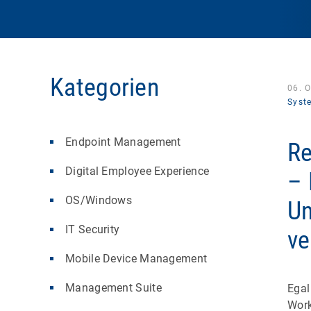
Kategorien
06. 
Syst
Endpoint Management
Re
Digital Employee Experience
– 
OS/Windows
Un
IT Security
ve
Mobile Device Management
Management Suite
Egal
Work