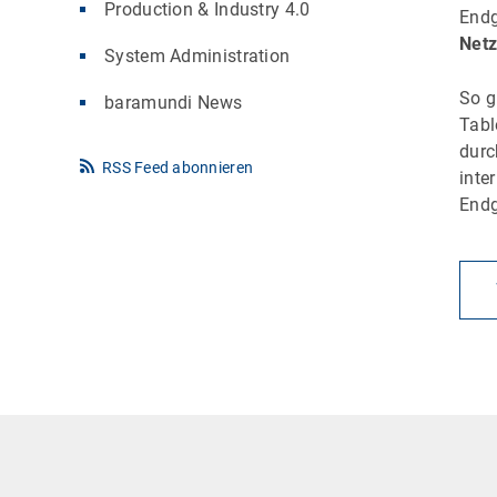
Production & Industry 4.0
Endg
Netz
System Administration
So g
baramundi News
Tabl
dur
RSS Feed abonnieren
inte
Endg