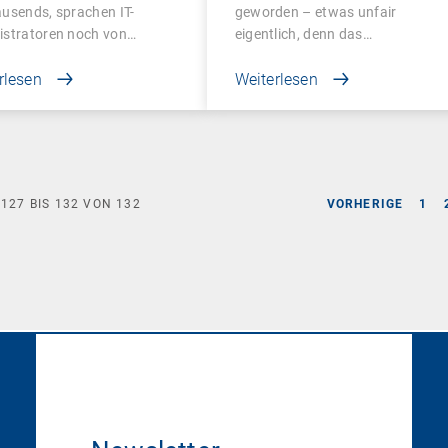
usends, sprachen IT-
geworden – etwas unfair
istratoren noch von…
eigentlich, denn das…
rlesen
Weiterlesen
E
127
BIS
132
VON
132
VORHERIGE
1