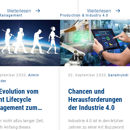
Weiterlesen
Weiterlesen
 Management
Production & Industry 4.0
eptember 2020,
Armin
02. September 2020,
baramundi
lder
Evolution vom
Chancen und
nt Lifecycle
Herausforderungen
agement zum
der Industrie 4.0
ied Endpoint
r nicht allzu langer Zeit,
Industrie 4.0 ist in den letzten
agement
ch Anfang dieses
Jahren zu einer Art Buzzword