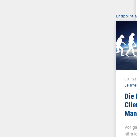
Endpoint
03. S
Leinfe
Die 
Clie
Man
Unif
Vor ga
Man
nämli