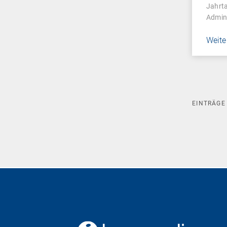
Jahrta
Admin
Weite
EINTRÄG