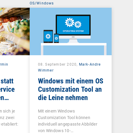
OS/Windows
rmin
08. September 2020,
Mark-Andre
Wimmer
statt
Windows mit einem OS
rvice
Customization Tool an
en
die Leine nehmen
 sich je
Mit einem Windows
nz zwei
Customization Tool können
etabliert:
individuell angepasste Abbilder
von Windows 10-