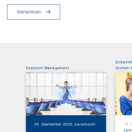
Weiterlesen
Endpoin
Endpoint Management
System 
29. September 2020,
baramundi
15.
Lein