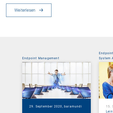
Weiterlesen
Endpoin
Endpoint Management
System 
29. September 2020,
baramundi
15.
Lein