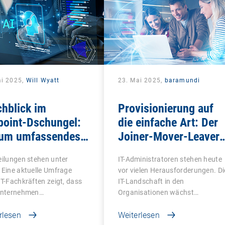
ai 2025,
Will Wyatt
23. Mai 2025,
baramundi
hblick im
Provisionierung auf
point-Dschungel:
die einfache Art: Der
um umfassendes
Joiner-Mover-Leaver-
 heute wichtiger
Prozess
eilungen stehen unter
IT-Administratoren stehen heute
denn je
 Eine aktuelle Umfrage
vor vielen Herausforderungen. Di
IT-Fachkräften zeigt, dass
IT-Landschaft in den
 Unternehmen…
Organisationen wächst…
rlesen
Weiterlesen