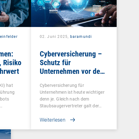
einfelder
02. Juni 2025,
baramundi
hmen:
Cyberversicherung –
 Risiko
Schutz für
hrwert
Unternehmen vor dem
Schaden
KI) hat
Cyberversicherung für
nführung
Unternehmen ist heute wichtiger
tbots
denn je. Gleich nach dem
…
Staubsaugervertreter galt der…
Weiterlesen