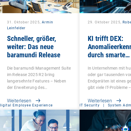
31. Oktober 2025,
Armin
29. Oktober 2025,
Robe
Leinfelder
Schneller, größer,
KI trifft DEX:
weiter: Das neue
Anomalieerken
baramundi Release
durch smarte
Analysen
Die baramundi Management Suite
In Unternehmen mit hu
im Release 2025 R2 bring
oder gar tausenden vo
langersehnte Features – Neben
Endgeräten ist eines g
der Erweiterung des…
gibt viele IT-Probleme 
Weiterlesen
Weiterlesen
Digital Employee Experience
IT Security
|
System Admi