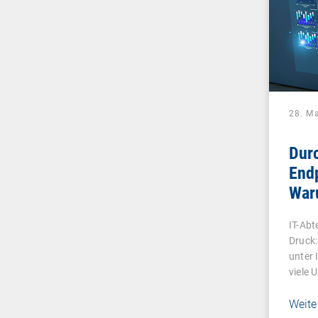
28. M
Durc
End
War
UEM
IT-Abt
ist 
Druck:
unter 
viele
Weite