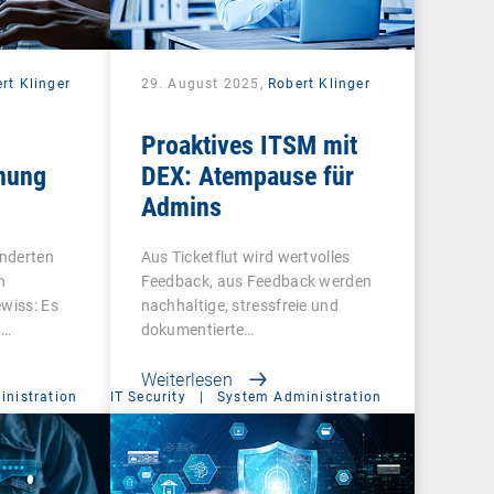
rt Klinger
29. August 2025,
Robert Klinger
Proaktives ITSM mit
nung
DEX: Atempause für
Admins
nderten
Aus Ticketflut wird wertvolles
n
Feedback, aus Feedback werden
ewiss: Es
nachhaltige, stressfreie und
–…
dokumentierte…
Weiterlesen
nistration
IT Security
|
System Administration