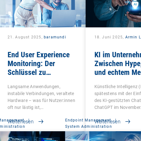
21. August 2025,
baramundi
18. Juni 2025,
Armin L
End User Experience
KI im Unterne
Monitoring: Der
Zwischen Hype,
Schlüssel zu
und echtem Me
zufriedenen und
Langsame Anwendungen,
Künstliche Intelligenz (
produktiven
instabile Verbindungen, veraltete
spätestens mit der Ei
Mitarbeitenden
Hardware – was für Nutzer:innen
des KI-gestützten Cha
oft nur lästig ist,…
ChatGPT im November
 Management
|
Endpoint Management
|
Weiterlesen
Weiterlesen
ministration
System Administration