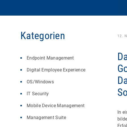
Kategorien
12. 
Da
Endpoint Management
Go
Digital Employee Experience
Da
OS/Windows
So
IT Security
Mobile Device Management
In e
Management Suite
bild
Erfo