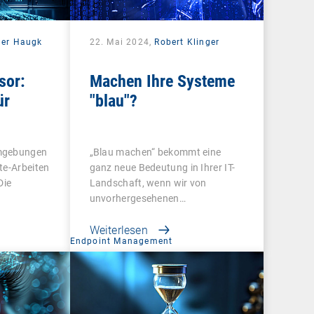
der Haugk
22. Mai 2024,
Robert Klinger
sor:
Machen Ihre Systeme
ür
"blau"?
umgebungen
„Blau machen“ bekommt eine
te-Arbeiten
ganz neue Bedeutung in Ihrer IT-
Die
Landschaft, wenn wir von
unvorhergesehenen…
Weiterlesen
Endpoint Management