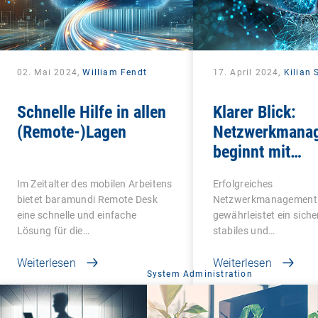
02. Mai 2024,
William Fendt
17. April 2024,
Kilian
Schnelle Hilfe in allen
Klarer Blick:
(Remote-)Lagen
Netzwerkmana
beginnt mit
Transparenz
Im Zeitalter des mobilen Arbeitens
Erfolgreiches
bietet baramundi Remote Desk
Netzwerkmanagement
eine schnelle und einfache
gewährleistet ein siche
Lösung für die…
stabiles und
hochleistungsfähiges 
Weiterlesen
in…
Weiterlesen
System Administration