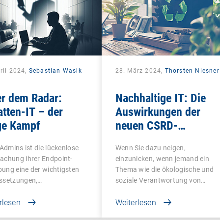
ril 2024,
Sebastian Wasik
28. März 2024,
Thorsten Niesner
er dem Radar:
Nachhaltige IT: Die
tten-IT – der
Auswirkungen der
ge Kampf
neuen CSRD-
Regelungen
-Admins ist die lückenlose
Wenn Sie dazu neigen,
achung ihrer Endpoint-
einzunicken, wenn jemand ein
ung eine der wichtigsten
Thema wie die ökologische und
ssetzungen,…
soziale Verantwortung von…
rlesen
Weiterlesen