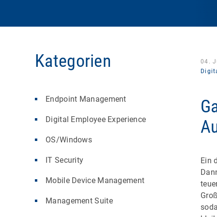
Kategorien
04. J
Digi
Endpoint Management
Ga
Digital Employee Experience
Au
OS/Windows
IT Security
Ein 
Dann
Mobile Device Management
teue
Groß
Management Suite
soda