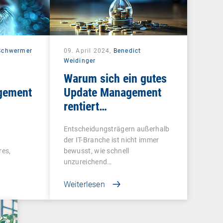
 Schwermer
09. April 2024,
Benedict
Weidinger
Warum sich ein gutes
gement
Update Management
rentiert…
Entscheidungsträgern außerhalb
der IT-Branche ist nicht immer
res,
bewusst, wie schnell
unzureichend…
Netzwerk
Weiterlesen