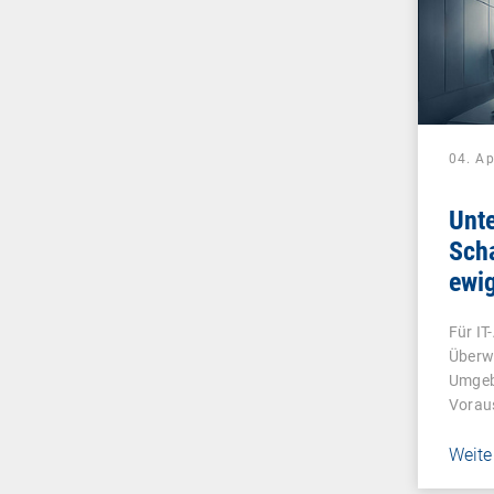
04. Ap
Unt
Scha
ewi
Für IT
Überw
Umgeb
Vorau
Weite