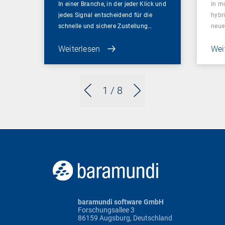
In einer Branche, in der jeder Klick und
In m
jedes Signal entscheidend für die
hybr
schnelle und sichere Zustellung…
neue
Weiterlesen
Wei
1
/ 8
baramundi software GmbH
Forschungsallee 3
86159 Augsburg, Deutschland