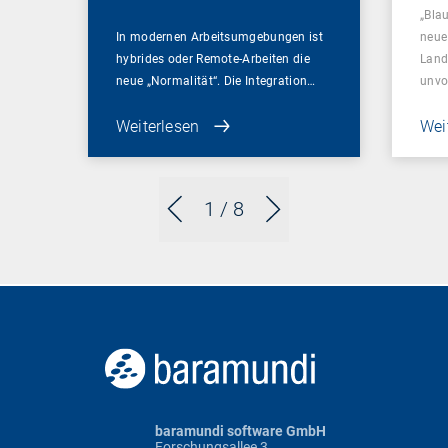
„Bla
In modernen Arbeitsumgebungen ist
neue 
hybrides oder Remote-Arbeiten die
Land
neue „Normalität“. Die Integration…
unvo
Weiterlesen
Wei
1
/ 8
baramundi software GmbH
Forschungsallee 3