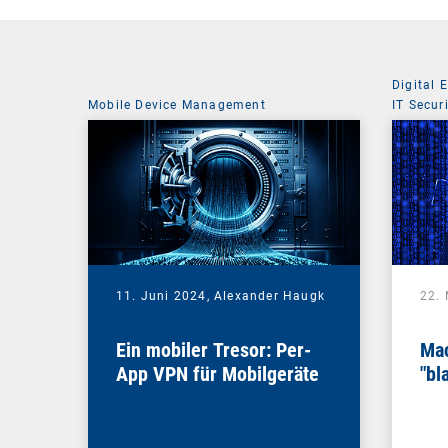
Digital 
Mobile Device Management
IT Secur
11. Juni 2024,
Alexander Haugk
22.
Ein mobiler Tresor: Per-
Mac
App VPN für Mobilgeräte
"bl