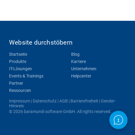
Website durchstöbern
Startseite
Blog
Produkte
Karriere
IT-Lösungen
Unternehmen
Events & Trainings
Helpcenter
Partner
Ressourcen
Impressum
|
Datenschutz
|
AGB
|
Barrierefreiheit
|
Gender-
Hinweis
© 2026 baramundi software GmbH. All rights reserved.