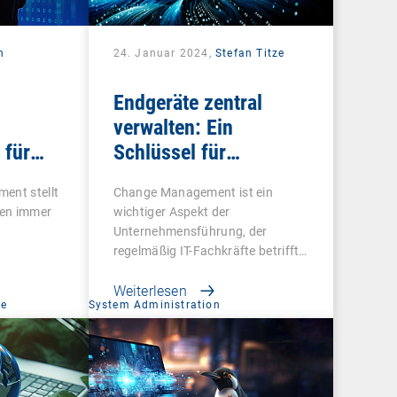
n
24. Januar 2024,
Stefan Titze
Endgeräte zentral
verwalten: Ein
 für
Schlüssel für
vel
effektives Change
ent stellt
Change Management ist ein
Management
men immer
wichtiger Aspekt der
Unternehmensführung, der
regelmäßig IT-Fachkräfte betrifft.
…
Weiterlesen
ce
System Administration