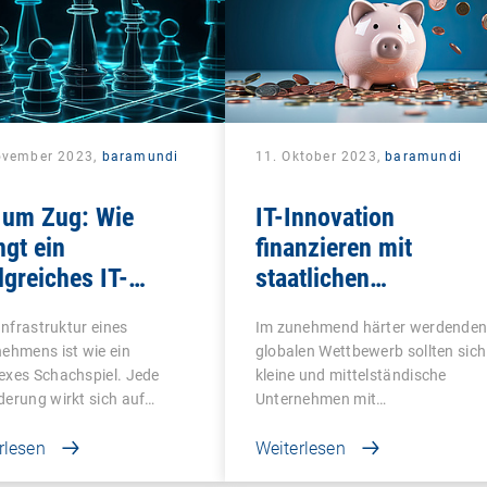
ovember 2023,
baramundi
11. Oktober 2023,
baramundi
 um Zug: Wie
IT-Innovation
ngt ein
finanzieren mit
lgreiches IT-
staatlichen
it?
Förderprogrammen
-Infrastruktur eines
Im zunehmend härter werdende
ehmens ist wie ein
globalen Wettbewerb sollten sich
exes Schachspiel. Jede
kleine und mittelständische
erung wirkt sich auf…
Unternehmen mit…
rlesen
Weiterlesen