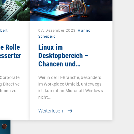
bert
07. Dezember 2023,
Hanno
Scheppig
e Rolle
Linux im
esserter
Desktopbereich –
Chancen und
Herausforderungen
 Corporate
Wer in der IT-Branche, besonders
g Directive
im Workplace-Umfeld, unterwegs
ehmen vor
ist, kommt an Microsoft Windows
nicht…
Weiterlesen