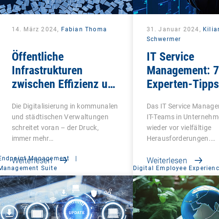
14. März 2024,
Fabian Thoma
31. Januar 2024,
Kilia
Schwermer
Öffentliche
IT Service
Infrastrukturen
Management: 7
zwischen Effizienz und
Experten-Tipps
Sicherheitsimperativ
das nächste Le
Die Digitalisierung in kommunalen
Das IT Service Managem
und städtischen Verwaltungen
IT-Teams in Unterneh
schreitet voran – der Druck,
wieder vor vielfältige
immer mehr…
Herausforderungen.…
Endpoint Management
|
Weiterlesen
Weiterlesen
Management Suite
Digital Employee Experien