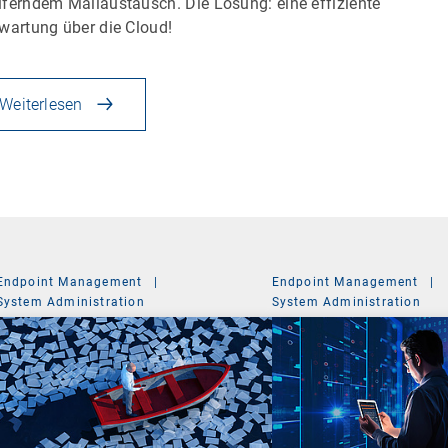
ferndem Mailaustausch. Die Lösung: eine effiziente
wartung über die Cloud!
Weiterlesen
Endpoint Management
|
Endpoint Management
|
System Administration
System Administration