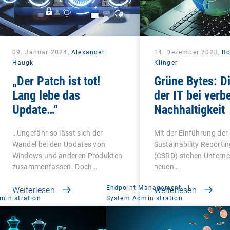
09. Januar 2024,
Alexander
14. Dezember 2023,
Ro
Haugk
Klinger
„Der Patch ist tot!
Grüne Bytes: Di
Lang lebe das
der IT bei verb
Update…“
Nachhaltigkeit
…Ungefähr so lässt sich der
Mit der Einführung der
Wandel bei den Updates von
Sustainability Reportin
Windows und anderen Produkten
(CSRD) stehen Untern
zusammenfassen. Doch…
neuen…
Endpoint Management
|
Weiterlesen
Weiterlesen
ministration
System Administration