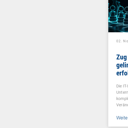
02. N
Zug
geli
erfo
Aud
Die IT
Untern
kompl
Veränd
Weite