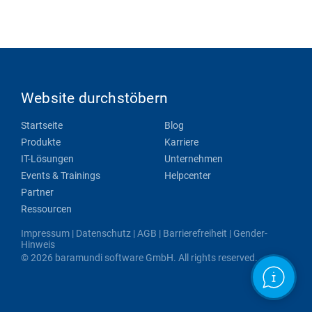
Website durchstöbern
Startseite
Blog
Produkte
Karriere
IT-Lösungen
Unternehmen
Events & Trainings
Helpcenter
Partner
Ressourcen
Impressum
|
Datenschutz
|
AGB
|
Barrierefreiheit
|
Gender-
Hinweis
© 2026 baramundi software GmbH. All rights reserved.