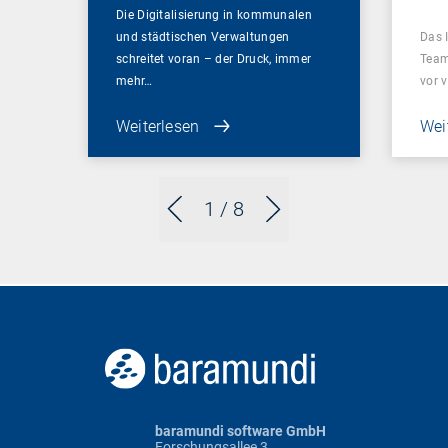
Die Digitalisierung in kommunalen
und städtischen Verwaltungen
Das 
schreitet voran – der Druck, immer
Team
mehr…
vor 
Weiterlesen
Wei
1
/ 8
baramundi software GmbH
Forschungsallee 3