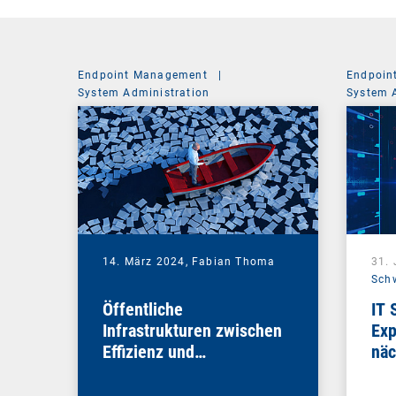
Endpoint Management
|
Endpoin
System Administration
System 
14. März 2024,
Fabian Thoma
31.
Sch
Öffentliche
IT 
Infrastrukturen zwischen
Exp
Effizienz und
näc
Sicherheitsimperativ