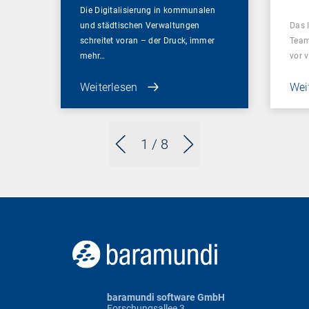
Die Digitalisierung in kommunalen
und städtischen Verwaltungen
Das 
schreitet voran – der Druck, immer
Team
mehr…
vor 
Weiterlesen
Wei
1
/ 8
baramundi software GmbH
Forschungsallee 3