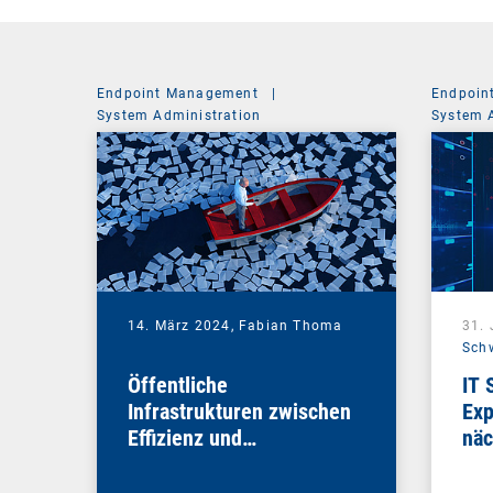
Endpoint Management
|
Endpoin
System Administration
System 
14. März 2024,
Fabian Thoma
31.
Sch
Öffentliche
IT 
Infrastrukturen zwischen
Exp
Effizienz und
näc
Sicherheitsimperativ