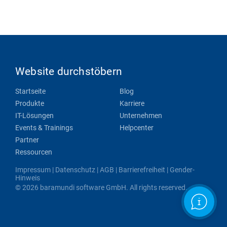
Website durchstöbern
Startseite
Blog
Produkte
Karriere
IT-Lösungen
Unternehmen
Events & Trainings
Helpcenter
Partner
Ressourcen
Impressum
|
Datenschutz
|
AGB
|
Barrierefreiheit
|
Gender-
Hinweis
© 2026 baramundi software GmbH. All rights reserved.