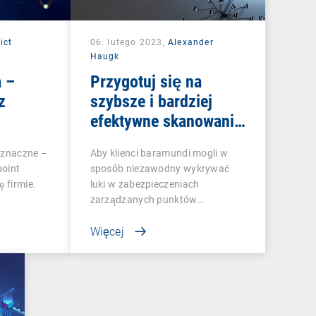
ict
06. lutego 2023,
Alexander
Haugk
 –
Przygotuj się na
z
szybsze i bardziej
efektywne skanowanie
podatności
oznaczne –
Aby klienci baramundi mogli w
point
sposób niezawodny wykrywać
 firmie.
luki w zabezpieczeniach
zarządzanych punktów…
Więcej