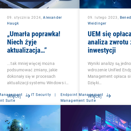
09. stycznia 2024,
Alexander
09. lutego 2023,
Bened
Haugk
Weidinger
„Umarła poprawka!
UEM się opłaca
Niech żyje
analiza zwrotu 
aktualizacja…”
inwestycji
...tak mniej więcej można
Wyniki analizy są jedn
podsumować zmiany, jakie
wdrożenie Unified End
dokonały się w procesach
Management opłaca się
aktualizacji systemu Windows i…
Dzięki…
 Management
|
IT Security
|
Endpoint Management
|
Więcej
Więcej
t Suite
Management Suite