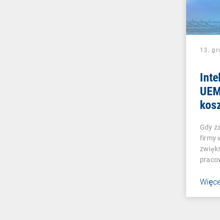
13. g
Inte
UEM
kosz
elek
Gdy z
prz
firmy
zwięks
praco
Więce