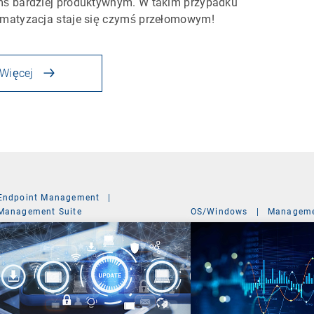
ś bardziej produktywnym. W takim przypadku
matyzacja staje się czymś przełomowym!
Więcej
Endpoint Management
|
Management Suite
OS/Windows
|
Manageme