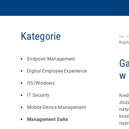
Kategorie
04. l
Digi
Endpoint Management
Ga
Digital Employee Experience
w 
OS/Windows
IT Security
Kied
złoż
Mobile Device Management
naty
kosz
Management Suite
napr