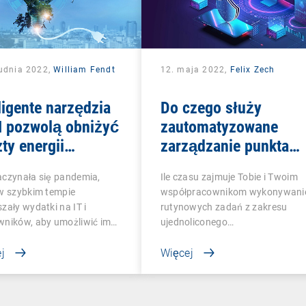
rudnia 2022,
William Fendt
12. maja 2022,
Felix Zech
ligente narzędzia
Do czego służy
 pozwolą obniżyć
zautomatyzowane
ty energii
zarządzanie punktami
trycznej w
końcowymi?
aczynała się pandemia,
Ile czasu zajmuje Tobie i Twoim
edsiębiorstwach
 w szybkim tempie
współpracownikom wykonywani
zały wydatki na IT i
rutynowych zadań z zakresu
wników, aby umożliwić im…
ujednoliconego…
j
Więcej