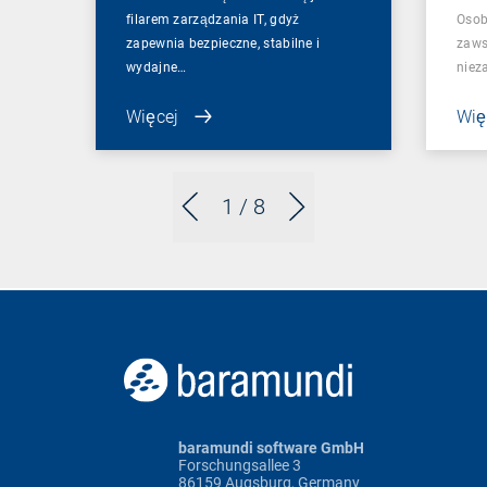
filarem zarządzania IT, gdyż
Osob
zapewnia bezpieczne, stabilne i
zaws
wydajne…
niez
Więcej
Wię
1
/ 8
baramundi software GmbH
Forschungsallee 3
86159 Augsburg, Germany