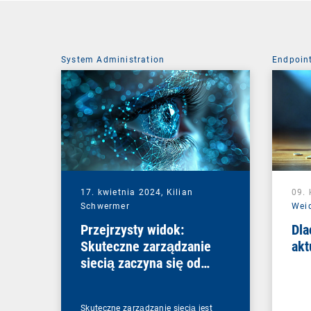
System Administration
Endpoin
17. kwietnia 2024,
Kilian
09. 
Schwermer
Wei
Przejrzysty widok:
Dla
Skuteczne zarządzanie
akt
siecią zaczyna się od
przejrzystości
Skuteczne zarządzanie siecią jest