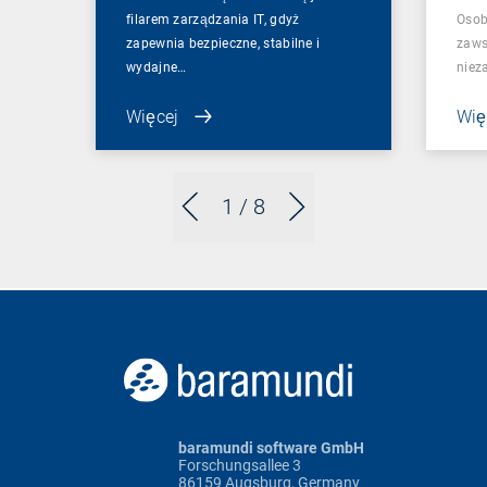
filarem zarządzania IT, gdyż
Osob
zapewnia bezpieczne, stabilne i
zaws
wydajne…
niez
Więcej
Wię
1
/ 8
baramundi software GmbH
Forschungsallee 3
86159 Augsburg, Germany