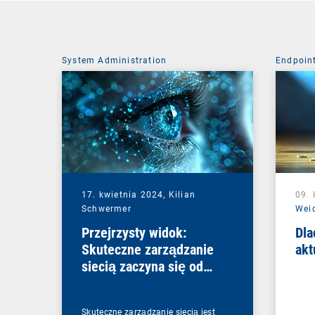
System Administration
Endpoin
17. kwietnia 2024,
Kilian
09. 
Schwermer
Wei
Przejrzysty widok:
Dla
Skuteczne zarządzanie
akt
siecią zaczyna się od
przejrzystości
Skuteczne zarządzanie siecią jest