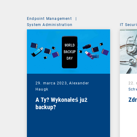
Endpoint Management
|
System Administration
IT Secur
29. marca 2023,
Alexander
22.
Haugk
Sch
A Ty? Wykonałeś już
Zdr
backup?