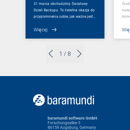
31 marca obchodzimy Światowy
Środ
Dzień Backupu. To świetna okazja do
należ
przypomnienia sobie, jak ważne jest…
mimo
Więcej
Wię
1
/ 8
baramundi software GmbH
Forschungsallee 3
86159 Augsburg, Germany