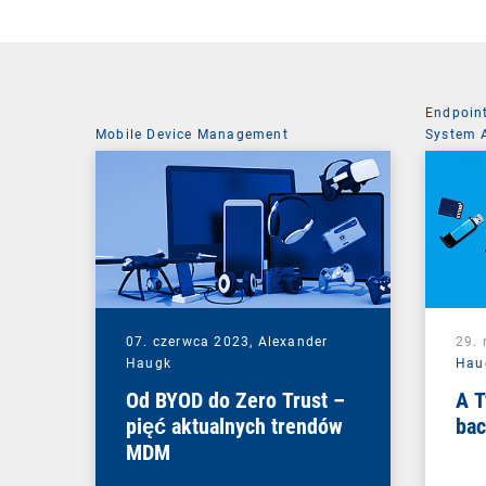
Endpoin
Mobile Device Management
System 
07. czerwca 2023,
Alexander
29.
Haugk
Hau
Od BYOD do Zero Trust –
A T
pięć aktualnych trendów
ba
MDM