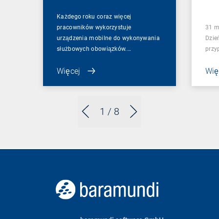
Każdego roku coraz więcej
pracowników wykorzystuje
31 m
urządzenia mobilne do wykonywania
Dzie
służbowych obowiązków.…
przy
Więcej
Wię
1
/ 8