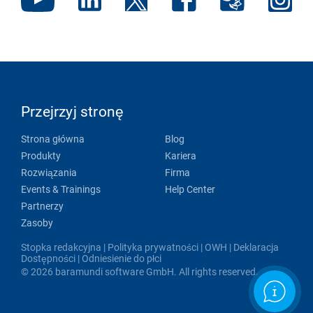
Przejrzyj stronę
Strona główna
Blog
Produkty
Kariera
Rozwiązania
Firma
Events & Trainings
Help Center
Partnerzy
Zasoby
Stopka redakcyjna
|
Polityka prywatności
|
OWH
|
Deklaracja
Dostępności
|
Odniesienie do płci
© 2026 baramundi software GmbH. All rights reserved.