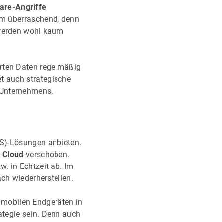
re-Angriffe
aum überraschend, denn
 werden wohl kaum
erten Daten regelmäßig
et auch strategische
s Unternehmens.
S)-Lösungen anbieten.
e Cloud
verschoben.
. in Echtzeit ab. Im
ach wiederherstellen.
mobilen Endgeräten in
ategie sein. Denn auch