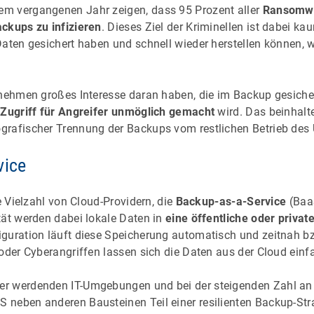
m vergangenen Jahr zeigen, dass 95 Prozent aller
Ransomwa
ckups zu infizieren
. Dieses Ziel der Kriminellen ist dabei k
Daten gesichert haben und schnell wieder herstellen können,
rnehmen großes Interesse daran haben, die im Backup gesich
n
Zugriff für Angreifer unmöglich gemacht
wird. Das beinhalt
grafischer Trennung der Backups vom restlichen Betrieb de
vice
ne Vielzahl von Cloud-Providern, die
Backup-as-a-Service
(Baa
tät werden dabei lokale Daten in
eine öffentliche oder privat
guration läuft diese Speicherung automatisch und zeitnah bzw
oder Cyberangriffen lassen sich die Daten aus der Cloud einf
r werdenden IT-Umgebungen und bei der steigenden Zahl an 
neben anderen Bausteinen Teil einer resilienten Backup-Str