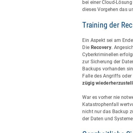
bei einer Cloud-Lösung 
dieses Vorgehen das 
Training der Re
Ein Aspekt sei am Ende 
Die
Recovery
. Angesic
Cyberkriminellen erfolg
zur Sicherung der Daten
Backups vorhanden sind
Falle des Angriffs ode
zügig wiederherzustel
War es vorher nie notw
Katastrophenfall wertvo
nicht nur das Backup z
der Daten und System