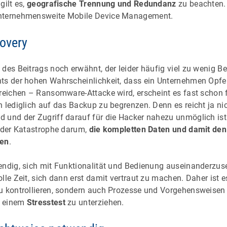
gilt es,
geografische Trennung und Redundanz
zu beachten. G
unternehmensweite Mobile Device Management.
covery
des Beitrags noch erwähnt, der leider häufig viel zu wenig B
hts der hohen Wahrscheinlichkeit, dass ein Unternehmen Opfer
reichen – Ransomware-Attacke wird, erscheint es fast schon f
 lediglich auf das Backup zu begrenzen. Denn es reicht ja ni
 und der Zugriff darauf für die Hacker nahezu unmöglich ist.
r der Katastrophe darum,
die kompletten Daten und damit den
len
.
endig, sich mit Funktionalität und Bedienung auseinanderzuse
lle Zeit, sich dann erst damit vertraut zu machen. Daher ist es
u kontrollieren, sondern auch Prozesse und Vorgehensweisen
e einem
Stresstest
zu unterziehen.