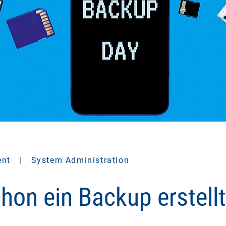
ent
|
System Administration
hon ein Backup erstell