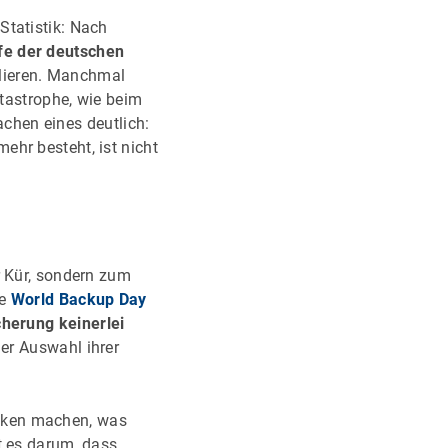
Statistik: Nach
fe der deutschen
erlieren. Manchmal
atastrophe, wie beim
chen eines deutlich:
ehr besteht, ist nicht
r Kür, sondern zum
he
World Backup Day
herung keinerlei
der Auswahl ihrer
nken machen, was
t es darum, dass