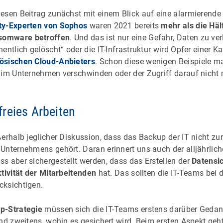
esen Beitrag zunächst mit einem Blick auf eine alarmierende 
ty-Experten von Sophos
waren 2021 bereits
mehr als die Häl
somware betroffen
. Und das ist nur eine Gefahr, Daten zu v
entlich gelöscht“ oder die IT-Infrastruktur wird Opfer einer K
ösischen Cloud-Anbieters
. Schon diese wenigen Beispiele ma
 im Unternehmen verschwinden oder der Zugriff darauf nicht m
reies Arbeiten
ßerhalb jeglicher Diskussion, dass das Backup der IT nicht zu
Unternehmens gehört. Daran erinnert uns auch der alljährlic
s aber sichergestellt werden, dass das Erstellen der
Datensic
ktivität der Mitarbeitenden
hat. Das sollten die IT-Teams bei 
cksichtigen.
p-Strategie
müssen sich die IT-Teams erstens darüber Geda
und zweitens, wohin es gesichert wird. Beim ersten Aspekt geh