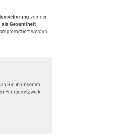
atensicherung
von der
y
als Gesamtheit
kompromittiert werden
sen Sie in unserem
 im Firmennetzwerk