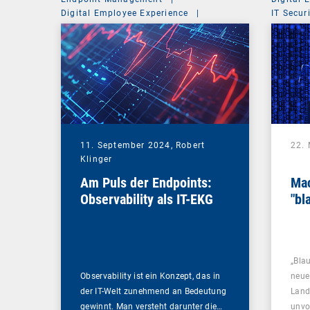
Digital Employee Experience
|
IT Secur
Management Suite
11. September 2024,
Robert
22.
Klinger
Am Puls der Endpoints:
Mac
Observability als IT-EKG
"bl
„Bla
Observability ist ein Konzept, das in
neue 
der IT-Welt zunehmend an Bedeutung
Land
gewinnt. Man versteht darunter die…
unvo