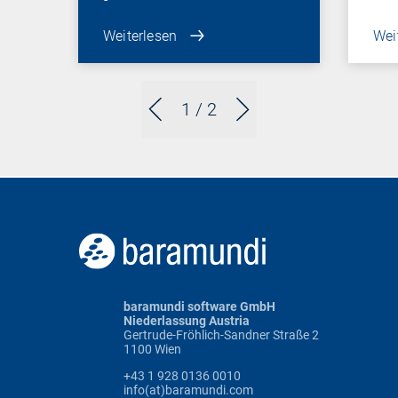
Weiterlesen
Wei
1
/ 2
baramundi software GmbH
Niederlassung Austria
Gertrude-Fröhlich-Sandner Straße 2
1100 Wien
+43 1 928 0136 0010
info(at)baramundi.com