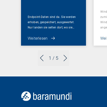
min
Wind
Endpoint-Daten sind da. Sie werden
zumi
erhoben, gespeichert, ausgewertet.
Wind
Nur landen sie selten dort, wo sie…
ange
Weiterlesen
Wei
1
/ 5