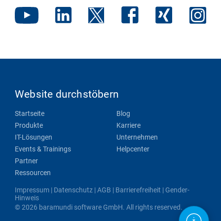
Website durchstöbern
Startseite
Blog
Produkte
Karriere
IT-Lösungen
Unternehmen
Events & Trainings
Helpcenter
Partner
Ressourcen
Impressum
|
Datenschutz
|
AGB
|
Barrierefreiheit
|
Gender-
Hinweis
© 2026 baramundi software GmbH. All rights reserved.