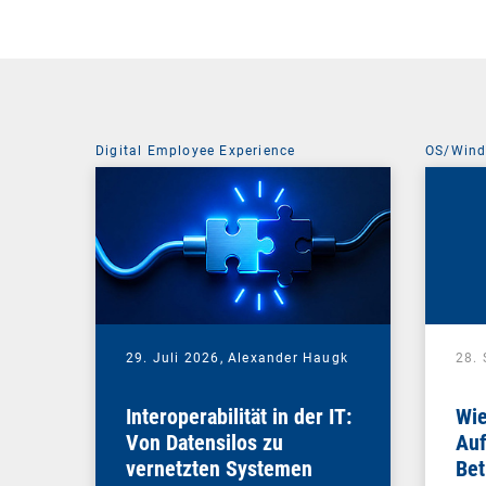
Digital Employee Experience
OS/Win
29. Juli 2026,
Alexander Haugk
28.
Interoperabilität in der IT:
Wie
Von Datensilos zu
Auf
vernetzten Systemen
Bet